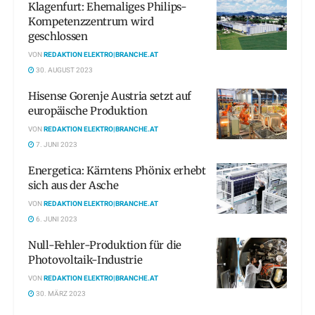
Klagenfurt: Ehemaliges Philips-
Kompetenzzentrum wird
geschlossen
VON
REDAKTION ELEKTRO|BRANCHE.AT
30. AUGUST 2023
Hisense Gorenje Austria setzt auf
europäische Produktion
VON
REDAKTION ELEKTRO|BRANCHE.AT
7. JUNI 2023
Energetica: Kärntens Phönix erhebt
sich aus der Asche
VON
REDAKTION ELEKTRO|BRANCHE.AT
6. JUNI 2023
Null-Fehler-Produktion für die
Photovoltaik-Industrie
VON
REDAKTION ELEKTRO|BRANCHE.AT
30. MÄRZ 2023