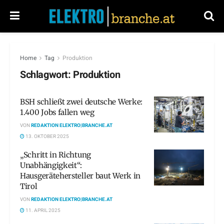
Home
Tag
Produktion
Schlagwort:
Produktion
BSH schließt zwei deutsche Werke:
1.400 Jobs fallen weg
VON
REDAKTION ELEKTRO|BRANCHE.AT
13. OKTOBER 2025
„Schritt in Richtung
Unabhängigkeit“:
Hausgerätehersteller baut Werk in
Tirol
VON
REDAKTION ELEKTRO|BRANCHE.AT
11. APRIL 2025