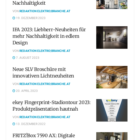
Nachhaltigkeit
VON
REDAKTION ELEKTRO|BRANCHE.AT
19. DEZEMBER 2023
IFA 2023: Liebherr-Neuheiten für
mehr Nachhaltigkeit in edlem
Design
VON
REDAKTION ELEKTRO|BRANCHE.AT
7. AUGUST 2023
Neue SLV Broschüre mit
innovativen Lichtneuheiten
VON
REDAKTION ELEKTRO|BRANCHE.AT
20. APRIL 2023
ekey Fingerprint-Stadiontour 2023:
Produktpräsentation hautnah
VON
REDAKTION ELEKTRO|BRANCHE.AT
13. DEZEMBER 2022
FRITZ!Box 7590 AX: Digitale