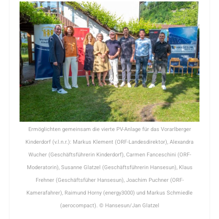
Ermöglichten gemeinsam die vierte PV-Anlage für das Vorarlberger
Kinderdorf (v.l.n.r.): Markus Klement (ORF-Landesdirektor), Alexandra
Wucher (Geschäftsführerin Kinderdorf), Carmen Fanceschini (ORF-
Moderatorin), Susanne Glatzel (Geschäftsführerin Hansesun), Klaus
Frehner (Geschäftsfüher Hansesun), Joachim Puchner (ORF-
Kamerafahrer), Raimund Horny (energy3000) und Markus Schmiedle
(aerocompact). © Hansesun/Jan Glatzel