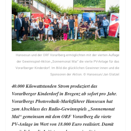
Hansesun und der ORF Vorarlberg ermöglichten mit der vierten Auflage
der Gewinnspiel-Aktion „Sonnemonat Mai“ die vierte PV-Anlage für das
Vorarlberger Kinderdorf. Im Bild die glücklichen Gewinner:innen und die
Sponsoren der Aktion. © Hansesun/Jan Glatzel
40.000 Kilowattstunden Strom produziert das
Vorarlberger Kinderdorf in Bregenz ab sofort pro Jahr.
Vorarlbergs Photovoltaik-Marktführer Hansesun hat
zum Abschluss des Radio-Gewinnspiels „Sonnemonat
Mai“ gemeinsam mit dem ORF Vorarlberg die vierte
PV-Anlage im Wert von 18.000 Euro realisiert. Damit