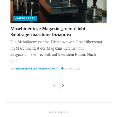
HAUSGERÄTE
Maschinentest: Magazin „crema“ lobt
Siebträgermaschine Dicianova
Die Siebträgermaschine Dicianova von Graef überzeugt
im Maschinentest des Magazins „crema“ mit
ausgezeichneter Technik auf kleinstem Raum. Nach
dem...
VON
REDAKTION ELEKTRO|BRANCHE.AT
26. MAI 2026
WERBUNG