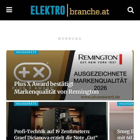
WERBUNG
HAUSGERÄTE
Plus X Award bestätigt
Markenqualität von Remington
HAUSGERÄTE
HAUSGERÄTE
Profi-Technik auf 19 Zentimetern:
Smeg Deut
Graef Dicianova erzielt die Note „Gut“
mit 60 Mo