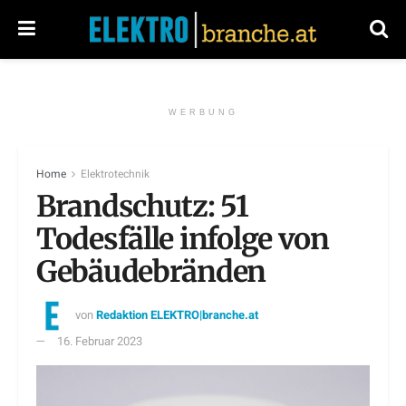
WERBUNG
Home
Elektrotechnik
Brandschutz: 51
Todesfälle infolge von
Gebäudebränden
von
Redaktion ELEKTRO|branche.at
16. Februar 2023