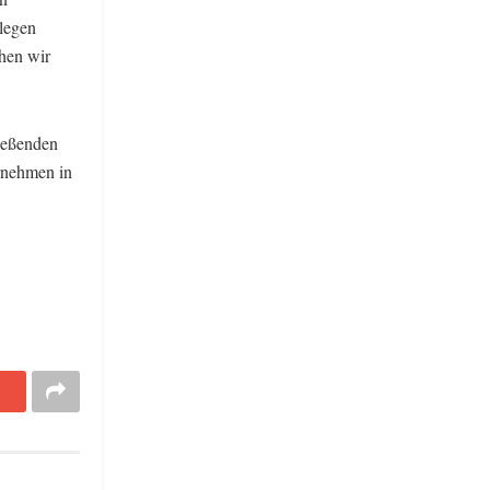
legen
chen wir
ießenden
rnehmen in