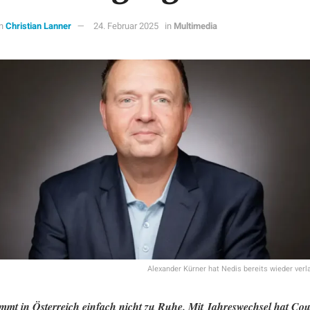
n
Christian Lanner
24. Februar 2025
in
Multimedia
Alexander Kürner hat Nedis bereits wieder verl
mmt in Österreich einfach nicht zu Ruhe. Mit Jahreswechsel hat Cou