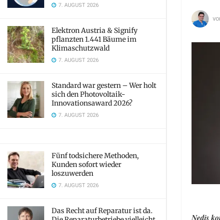
7. AUGUST 2026
vo
Elektron Austria & Signify
pflanzten 1.441 Bäume im
Klimaschutzwald
7. AUGUST 2026
Standard war gestern – Wer holt
sich den Photovoltaik-
Innovationsaward 2026?
7. AUGUST 2026
Fünf todsichere Methoden,
Kunden sofort wieder
loszuwerden
7. AUGUST 2026
Das Recht auf Reparatur ist da.
Nedis ko
Die Reparaturbetriebe vielleicht