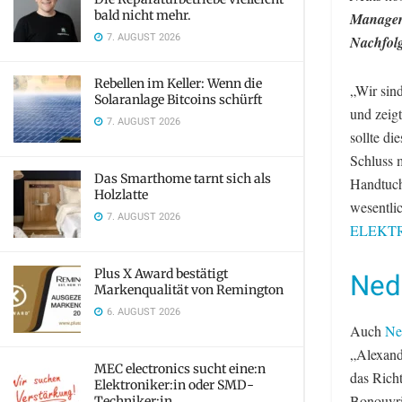
bald nicht mehr.
Manager 
7. AUGUST 2026
Nachfolg
Rebellen im Keller: Wenn die
„Wir sin
Solaranlage Bitcoins schürft
und zeigt
7. AUGUST 2026
sollte d
Schluss 
Das Smarthome tarnt sich als
Handtuch
Holzlatte
wesentli
7. AUGUST 2026
ELEKTRO
Plus X Award bestätigt
Ned
Markenqualität von Remington
6. AUGUST 2026
Auch
Ne
„Alexan
MEC electronics sucht eine:n
das Richt
Elektroniker:in oder SMD-
Bonouvri
Techniker:in