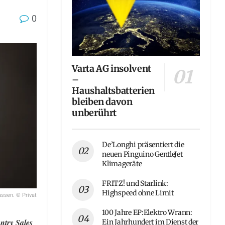
0
Varta AG insolvent
–
Haushaltsbatterien
bleiben davon
unberührt
De’Longhi präsentiert die
neuen Pinguino GentleJet
Klimageräte
FRITZ! und Starlink:
Highspeed ohne Limit
assen. © Privat
100 Jahre EP:Elektro Wrann:
ntry Sales
Ein Jahrhundert im Dienst der