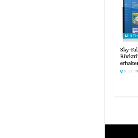
MULTI
Sky-Fa
Rücktri
erhalte
9. JULI 2