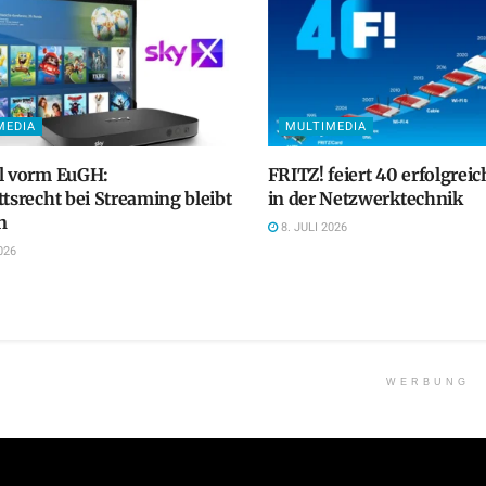
MEDIA
MULTIMEDIA
ll vorm EuGH:
FRITZ! feiert 40 erfolgreic
ttsrecht bei Streaming bleibt
in der Netzwerktechnik
n
8. JULI 2026
026
WERBUNG