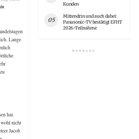
Kunden
ein
Mittendrin und auch dabei:
Panasonic-TV bestätigt EFHT
2026-Teilnahme
handelstagen
lich. Lange
mlich
WERBUNG
rtliche
ehr
 zu
en hat.
s wohl nicht
eteer Jacob
en