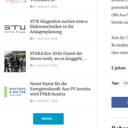
personel
6. AUGUST 2026
(Michael
STW Klagenfurt suchen eine:n
bereits 
Elektrotechniker:in für
Anlagenplanung
Seit der
6. AUGUST 2026
Restrukt
eher unr
STARA live 2026: Damit der
Strom weiß, wo es langgeht …
6. AUGUST 2026
Update
:
Tags:
N
Neuer Name für die
Energiezukunft: Aus PV Austria
wird PV&B Austria
6. AUGUST 2026
MEHR...