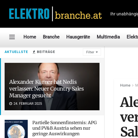
Ihr unabhängi
Home
Branche
Hausgeräte
Multimedia
Elekt
AKTUELLSTE
BEITRÄGE
Filter
Alexander Kürner hat Nedis
Home
M
verlassen: Neuer Country Sales
Manager gesucht
Al
24. FEBRUAR 2025
ve
Partielle Sonnenfinsternis: APG
Sa
und PV&B Austria sehen nur
geringe Auswirkungen