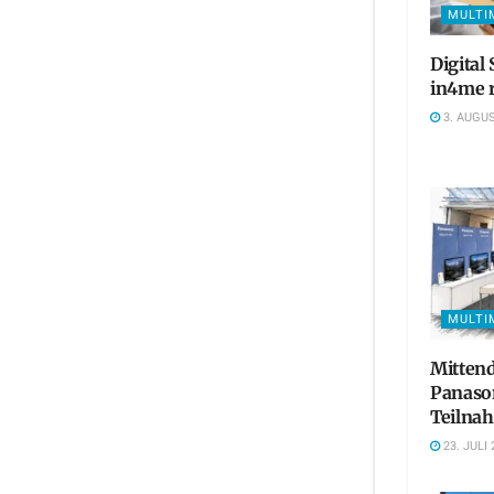
MULTI
Digital
in4me r
3. AUGUS
MULTI
Mittend
Panaso
Teilna
23. JULI 