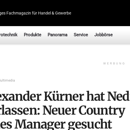
ges Fachmagazin für Handel & Gewerbe
rotechnik
Produkte
Panorama
Service
Jobbörse
WERBUNG
ultimedia
exander Kürner hat Ned
rlassen: Neuer Country
les Manager gesucht