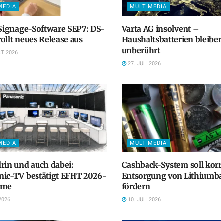
MEDIA
MULTIMEDIA
 Signage-Software SEP7: DS-
Varta AG insolvent –
ollt neues Release aus
Haushaltsbatterien bleibe
unberührt
T 2026
27. JULI 2026
MEDIA
MULTIMEDIA
rin und auch dabei:
Cashback-System soll kor
nic-TV bestätigt EFHT 2026-
Entsorgung von Lithiumba
hme
fördern
2026
10. JULI 2026