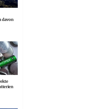
n davon
rekte
tterien