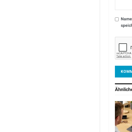
Name,
speic
Ähnlic