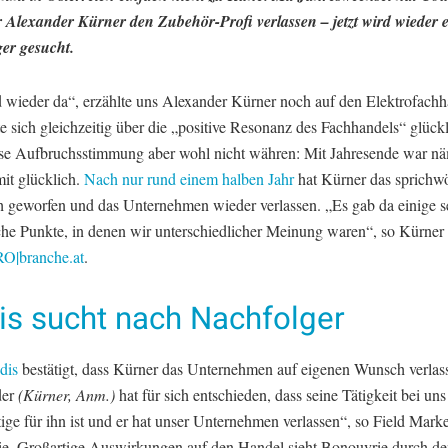
Alexander Kürner den Zubehör-Profi verlassen – jetzt wird wieder 
er gesucht.
d wieder da“, erzählte uns Alexander Kürner noch auf den Elektrofach
e sich gleichzeitig über die „positive Resonanz des Fachhandels“ glück
iese Aufbruchsstimmung aber wohl nicht währen: Mit Jahresende war nä
mit glücklich.
Nach nur rund einem halben Jahr
hat Kürner das sprichwö
 geworfen und das Unternehmen wieder verlassen. „Es gab da einige s
che Punkte, in denen wir unterschiedlicher Meinung waren“, so Kürner
|branche.at
.
is sucht nach Nachfolger
dis
bestätigt, dass Kürner das Unternehmen auf eigenen Wunsch verlass
der
(Kürner, Anm.)
hat für sich entschieden, dass seine Tätigkeit bei un
ige für ihn ist und er hat unser Unternehmen verlassen“, so Field Mark
e. Großartige Auswirkungen auf den Handel sieht Bonouvrie durch d