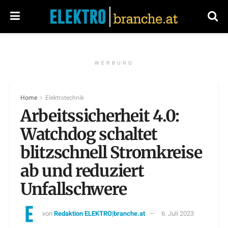
WERBUNG
Home
Elektrotechnik
Arbeitssicherheit 4.0:
Watchdog schaltet
blitzschnell Stromkreise
ab und reduziert
Unfallschwere
von
Redaktion ELEKTRO|branche.at
6. Juli 2023