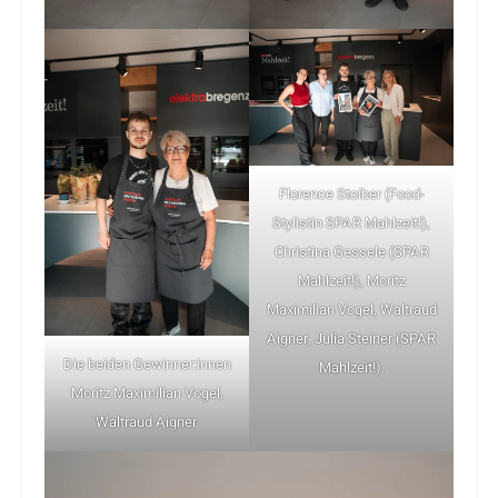
Florence Stoiber (Food-
Stylistin SPAR Mahlzeit!),
Christina Gessele (SPAR
Mahlzeit!), Moritz
Maximilian Vogel, Waltraud
Aigner, Julia Steiner (SPAR
Die beiden Gewinner:innen
Mahlzeit!).
Moritz Maximilian Vogel,
Waltraud Aigner.