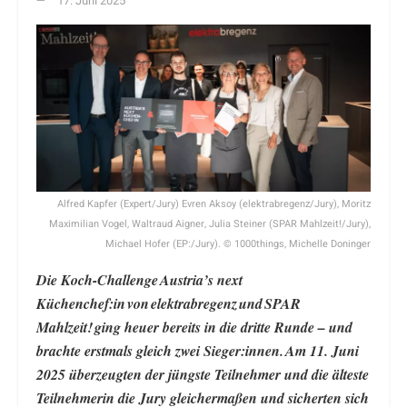
17. Juni 2025
Alfred Kapfer (Expert/Jury) Evren Aksoy (elektrabregenz/Jury), Moritz
Maximilian Vogel, Waltraud Aigner, Julia Steiner (SPAR Mahlzeit!/Jury),
Michael Hofer (EP:/Jury). © 1000things, Michelle Doninger
Die Koch-Challenge Austria’s next
Küchenchef:in von elektrabregenz und SPAR
Mahlzeit! ging heuer bereits in die dritte Runde – und
brachte erstmals gleich zwei Sieger:innen. Am 11. Juni
2025 überzeugten der jüngste Teilnehmer und die älteste
Teilnehmerin die Jury gleichermaßen und sicherten sich