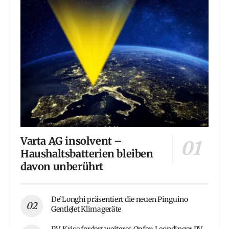
Varta AG insolvent –
Haushaltsbatterien bleiben
davon unberührt
De’Longhi präsentiert die neuen Pinguino
GentleJet Klimageräte
PV-Krise fordert weiteres Opfer: Leondinger PV-