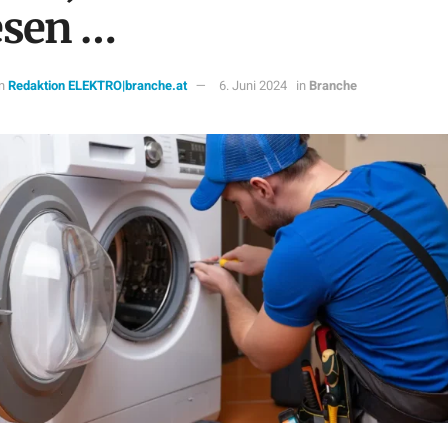
sen …
n
Redaktion ELEKTRO|branche.at
6. Juni 2024
in
Branche