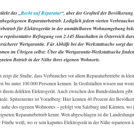
tärkt das „
Recht auf Reparatur
“, aber der Großteil der Bevölkerung
ahegelegenen Reparaturbetrieb. Lediglich jedem vierten Verbraucher 
rbetrieb für Elektrogeräte in der unmittelbaren Wohnumgebung bek
ne repräsentative Befragung von 2.145 Haushalten in Österreich dur
ersicherer Wertgarantie. Für Abhilfe bei der Werkstattsuche sorgt das
men im Übrigen selbst: Über die Wertgarantie-Werkstattsuche find
gneten Betrieb in der Nähe ihres eigenen Wohnorts.
 zeigt die Studie, dass Verbraucher vor allem Reparaturbetriebe in klei
n bis unter 100.000 Personen kennen. In Großstädten wissen nur wen
t ihrem defekten Elektrogerät. Auch zwischen den Bundesländern gibt 
ede. Spitzenreiter ist Vorarlberg: Hier kennen 40 Prozent der Bevölker
t nahe des eigenen Wohnortes – gefolgt von Salzburg und Kärnten, wo j
eigneten Reparaturbetrieb kennt. Weit abgeschlagen ist die Landeshaupt
 Fünfte weiß, wo er sein kaputtes Elektrogerät in der Nähe reparieren l