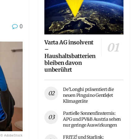
0
Varta AG insolvent
–
Haushaltsbatterien
bleiben davon
unberührt
De’Longhi präsentiert die
neuen Pinguino GentleJet
Klimageräte
Partielle Sonnenfinsternis:
APG und PV&B Austria sehen
nur geringe Auswirkungen
© AdobeStock
FRITZ! und Starlink: