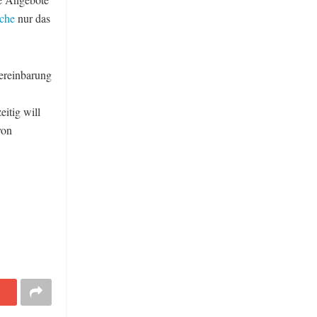
uche
nur das
vereinbarung
itig will
von