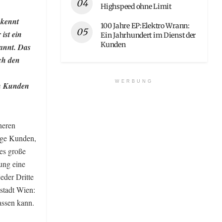
Highspeed ohne Limit
 kennt
100 Jahre EP:Elektro Wrann:
ist ein
Ein Jahrhundert im Dienst der
Kunden
annt. Das
ch den
WERBUNG
en Kunden
neren
ige Kunden,
es große
ung eine
eder Dritte
stadt Wien:
assen kann.