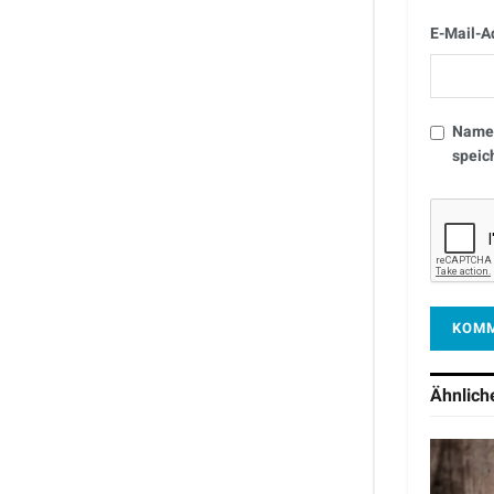
E-Mail-A
Name,
speic
Ähnlic