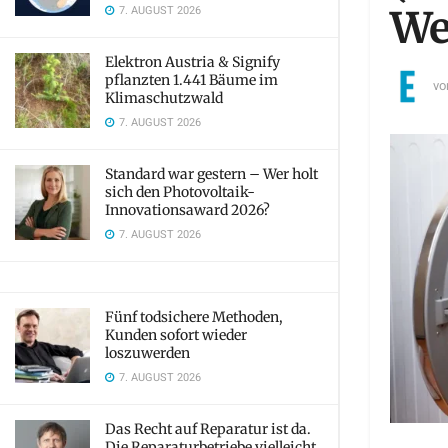
7. AUGUST 2026
We
Elektron Austria & Signify
pflanzten 1.441 Bäume im
vo
Klimaschutzwald
7. AUGUST 2026
Standard war gestern – Wer holt
sich den Photovoltaik-
Innovationsaward 2026?
7. AUGUST 2026
Fünf todsichere Methoden,
Kunden sofort wieder
loszuwerden
7. AUGUST 2026
Das Recht auf Reparatur ist da.
Die Reparaturbetriebe vielleicht