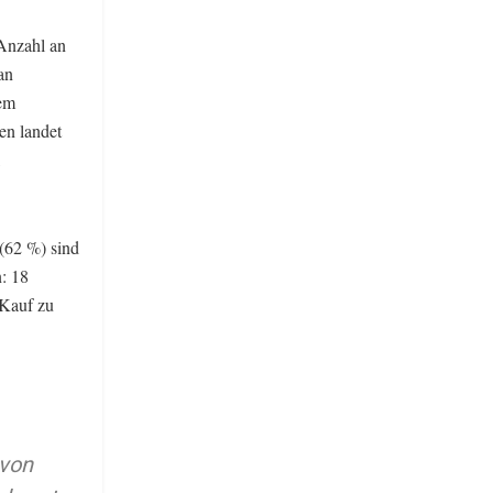
 Anzahl an
an
dem
en landet
,
 (62 %) sind
: 18
 Kauf zu
 von