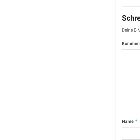
Schr
Deine E-M
Kommen
Name
*