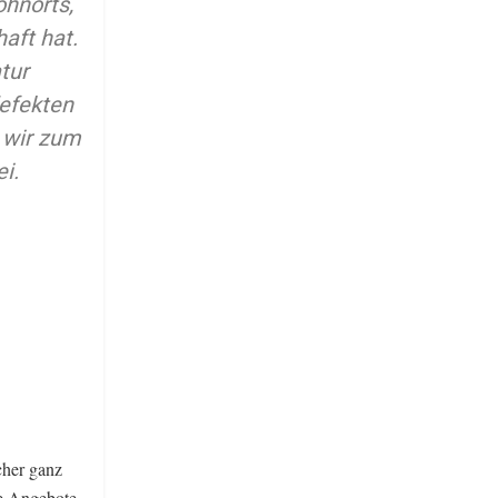
ohnorts,
haft hat.
tur
defekten
 wir zum
i.
cher ganz
ne Angebote