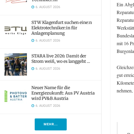
Ein Abgl
6. AUGUST 2026
Reparatur
Reparatur
STW Klagenfurt suchen eine:n
Werkstät
Elektrotechniker:in für
Anlagenplanung
Bundesla
6. AUGUST 2026
mit 16 Pr
Burgenla
STARA live 2026: Damit der
Strom weiß, wo es langgeht …
Gleichzei
6. AUGUST 2026
gut erre
Kilometer
Neuer Name für die
nehmen, u
Energiezukunft: Aus PV Austria
wird PV&B Austria
6. AUGUST 2026
MEHR...