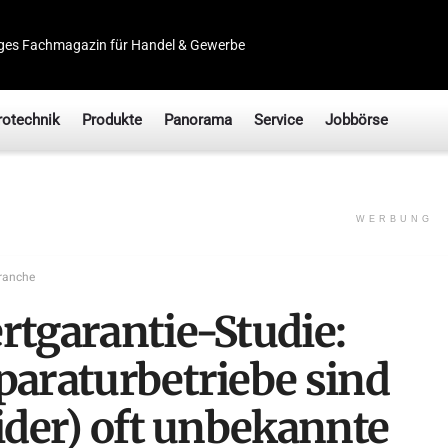
ges Fachmagazin für Handel & Gewerbe
rotechnik
Produkte
Panorama
Service
Jobbörse
WERBUNG
ranche
rtgarantie-Studie:
paraturbetriebe sind
eider) oft unbekannte