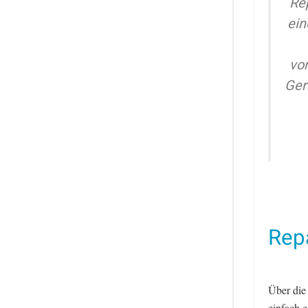
Re
ein
vo
Ger
Repa
Über die
einfach 