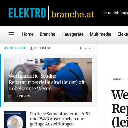
Ihr unabhängi
Home
Branche
Hausgeräte
Multimedia
Elekt
AKTUELLSTE
BEITRÄGE
Filter
Wertgarantie-Studie:
Home
B
Reparaturbetriebe sind (leider) oft
unbekannte Wesen …
We
6. JUNI 2024
Re
Partielle Sonnenfinsternis: APG
(l
und PV&B Austria sehen nur
geringe Auswirkungen