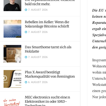
bald nicht mehr.
Die EU s
7. AUGUST 2026
keinen n
Rebellen im Keller: Wenn die
Reparatu
Solaranlage Bitcoins schürft
ergab ei
7. AUGUST 2026
Spezialv
Unterneh
den geei
Das Smarthome tarnt sich als
Holzlatte
7. AUGUST 2026
Insgesamt
Wohnorte
wohin mi
Plus X Award bestätigt
Markenqualität von Remington
Unterschi
6. AUGUST 2026
Werkstat
einen ge
Nur jeder
MEC electronics sucht eine:n
Elektroniker:in oder SMD-
Techniker:in