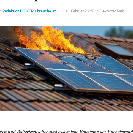
n
Redaktion ELEKTRO|branche.at
13. Februar 2025
in
Elektrotechnik
en und Batteriespeicher sind essenzielle Bausteine der Energiewen