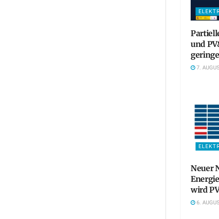
ELEKT
Partiel
und PV&
gering
7. AUGUS
ELEKT
Neuer N
Energie
wird PV
6. AUGUS