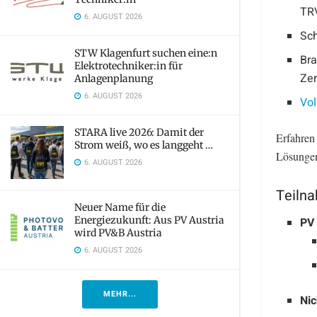
TR
6. AUGUST 2026
Sch
STW Klagenfurt suchen eine:n
Bra
Elektrotechniker:in für
Zer
Anlagenplanung
6. AUGUST 2026
Vo
STARA live 2026: Damit der
Erfahren
Strom weiß, wo es langgeht …
Lösungen
6. AUGUST 2026
Teiln
Neuer Name für die
Energiezukunft: Aus PV Austria
PV 
wird PV&B Austria
6. AUGUST 2026
MEHR...
Nic