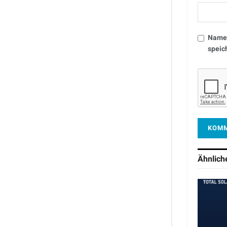
Name,
speic
Ähnlic