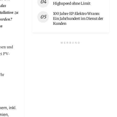
Highspeed ohne Limit
 das
allation zu
100 Jahre EP:Elektro Wrann:
Ein Jahrhundert im Dienst der
 werden?
Kunden
en
WERBUNG
ssen und
ei PV-
Uhr
rn, inkl.
nien,