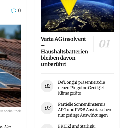
0
Varta AG insolvent
–
Haushaltsbatterien
bleiben davon
unberührt
De’Longhi präsentiert die
neuen Pinguino GentleJet
Klimageräte
Partielle Sonnenfinsternis:
APG und PV&B Austria sehen
© AdobeStock
nur geringe Auswirkungen
de. Um
FRITZ! und Starlink: