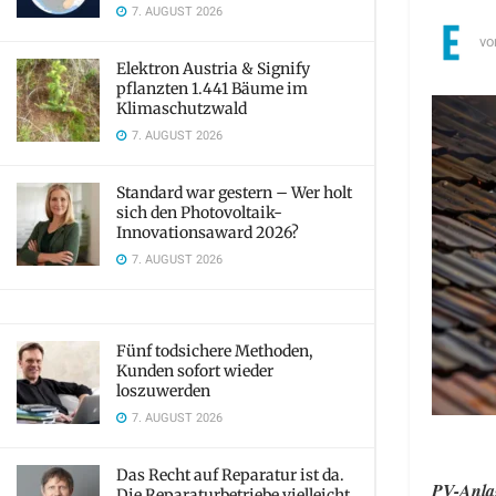
7. AUGUST 2026
vo
Elektron Austria & Signify
pflanzten 1.441 Bäume im
Klimaschutzwald
7. AUGUST 2026
Standard war gestern – Wer holt
sich den Photovoltaik-
Innovationsaward 2026?
7. AUGUST 2026
Fünf todsichere Methoden,
Kunden sofort wieder
loszuwerden
7. AUGUST 2026
Das Recht auf Reparatur ist da.
PV-Anlag
Die Reparaturbetriebe vielleicht