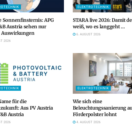
ROTECHNIK
ELEKTROTECHNIK
le Sonnenfinsternis: APG
STARA live 2026: Damit d
B Austria sehen nur
weiß, wo es langgeht …
e Auswirkungen
6. AUGUST 2026
T 2026
ROTECHNIK
ELEKTROTECHNIK
ame für die
Wie sich eine
zukunft: Aus PV Austria
Beleuchtungssanierung a
&B Austria
Förderpolster lohnt
T 2026
4. AUGUST 2026