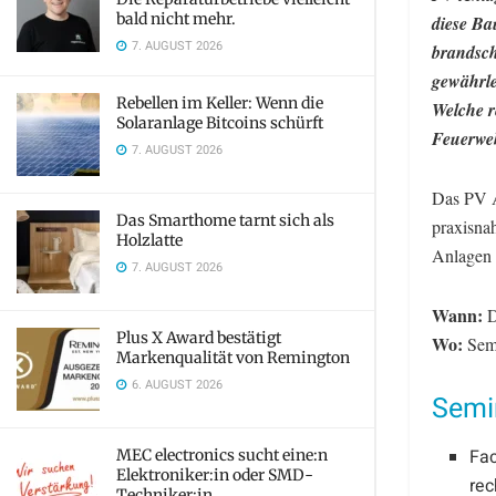
bald nicht mehr.
diese Bau
7. AUGUST 2026
brandsch
gewährle
Rebellen im Keller: Wenn die
Welche r
Solaranlage Bitcoins schürft
Feuerweh
7. AUGUST 2026
Das PV 
Das Smarthome tarnt sich als
praxisna
Holzlatte
Anlagen 
7. AUGUST 2026
Wann:
D
Plus X Award bestätigt
Wo:
Semi
Markenqualität von Remington
6. AUGUST 2026
Semin
Fac
MEC electronics sucht eine:n
Elektroniker:in oder SMD-
rec
Techniker:in