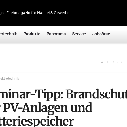
ges Fachmagazin für Handel & Gewerbe
rotechnik
Produkte
Panorama
Service
Jobbörse
WERBUNG
lektrotechnik
minar-Tipp: Brandschu
r PV-Anlagen und
tteriespeicher