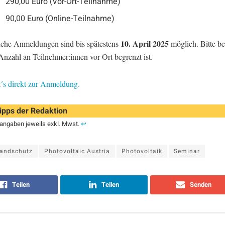
290,00 Euro (Vor-Ort-Teilnahme)
90,00 Euro (Online-Teilnahme)
10. April 2025
iche Anmeldungen sind bis spätestens
möglich. Bitte be
Anzahl an Teilnehmer:innen vor Ort begrenzt ist.
t´s direkt zur Anmeldung.
ipps der Redaktion
angaben jeweils exkl. Mwst.
↩︎
randschutz
Photovoltaic Austria
Photovoltaik
Seminar
Teilen
Teilen
Senden