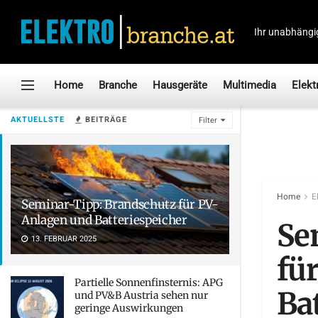
Ihr unabhängi
Home
Branche
Hausgeräte
Multimedia
Elekt
AKTUELLSTE
BEITRÄGE
Filter
Home
E
Seminar-Tipp: Brandschutz für PV-
Anlagen und Batteriespeicher
Se
13. FEBRUAR 2025
fü
Partielle Sonnenfinsternis: APG
Ba
und PV&B Austria sehen nur
geringe Auswirkungen