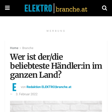
WERBUNG
Home
Branche
Wer ist der/die
beliebteste Händler:in im
ganzen Land?
von
Redaktion ELEKTRO|branche.at
3. Februar 2022