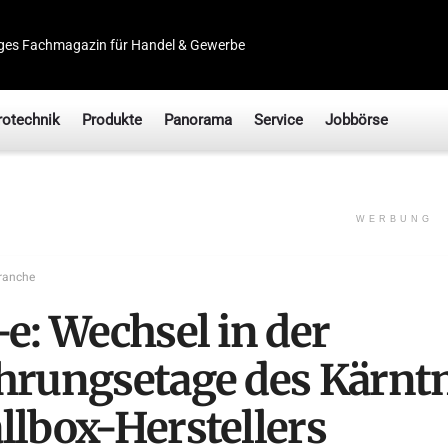
ges Fachmagazin für Handel & Gewerbe
rotechnik
Produkte
Panorama
Service
Jobbörse
WERBUNG
ranche
-e: Wechsel in der
hrungsetage des Kärnt
llbox-Herstellers