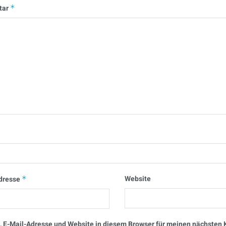
tar
*
Website
dresse
*
 E-Mail-Adresse und Website in diesem Browser für meinen nächste