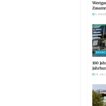
Wertgar
Zusamm
5. AUGUS
BRANC
100 Jah
Jahrhun
24. JULI 