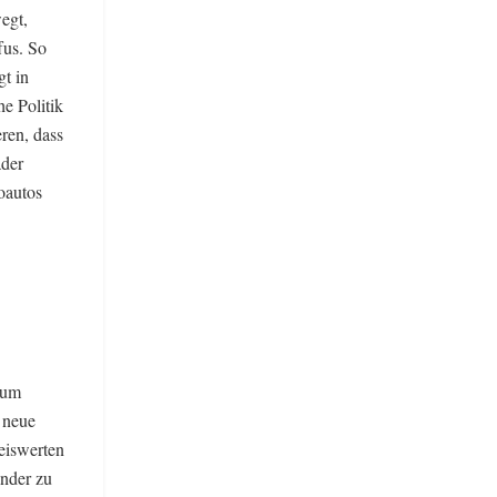
egt,
fus. So
gt in
e Politik
eren, dass
äder
oautos
 zum
 neue
eiswerten
änder zu