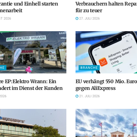
antie und Einhell starten
Verbrauchern halten Repa
enarbeit
für zu teuer
T 2026
27. JULI 2026
HE
BRANCHE
re EP:Elektro Wrann: Ein
EU verhängt 550 Mio. Euro
dert im Dienst der Kunden
gegen AliExpress
2026
21. JULI 2026