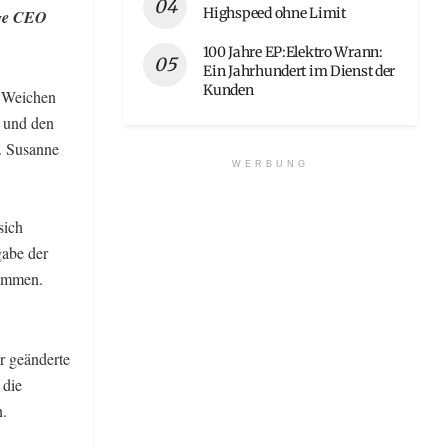
Highspeed ohne Limit
rige CEO
100 Jahre EP:Elektro Wrann:
Ein Jahrhundert im Dienst der
Kunden
e Weichen
g und den
. Susanne
WERBUNG
sich
gabe der
sammen.
r geänderte
 die
n.