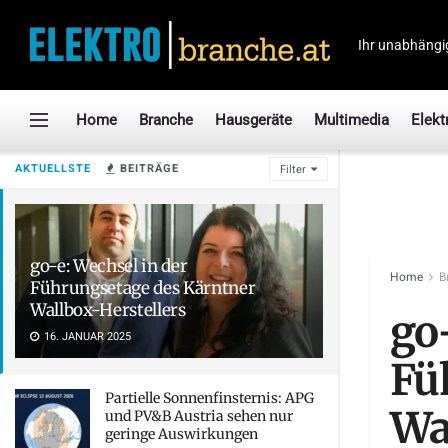
Ihr unabhängi
Home
Branche
Hausgeräte
Multimedia
Elekt
AKTUELLSTE
BEITRÄGE
Filter
go-e: Wechsel in der
Home
B
Führungsetage des Kärntner
Wallbox-Herstellers
go
16. JANUAR 2025
Fü
Partielle Sonnenfinsternis: APG
Wa
und PV&B Austria sehen nur
geringe Auswirkungen