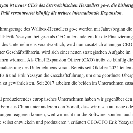
ayan ist neuer CEO des österreichischen Herstellers go-e, die bishe
Palli verantwortet künftig die weitere internationale Expansion.
ührungsetage des Wallbox-Herstellers go-e werden mit Jahresbeginn di
llt: Erik Yesayan, bei go-e als CFO unter anderem für die Finanzierun
 des Unternehmens verantwortlich, wird nun zusätzlich alleiniger CEO
sher Geschäftsführerin, wird sich einer neuen strategischen Aufgabe im
men widmen. Als Chief Expansion Officer (CXO) treibt sie künftig die
onalisierung des Unternehmens voran. Bereits seit Oktober 2024 teilten 
Palli und Erik Yesayan die Geschäftsführung, um eine geordnete Über
 zu gewährleisten. Seit 2017 arbeiten die beiden im Unternehmen zu
al produzierendes europäisches Unternehmen haben wir gegenüber den
bern aus China unter anderem den Vorteil, dass wir rasch auf neue ode
ungen reagieren können, weil wir nicht nur die Software, sondern auch
 selbst entwickeln und produzieren“, erläutert CEO/CFO Erik Yesaya