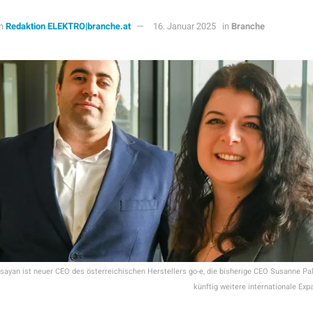
n
Redaktion ELEKTRO|branche.at
16. Januar 2025
in
Branche
esayan ist neuer CEO des österreichischen Herstellers go-e, die bisherige CEO Susanne Pal
künftig weitere internationale Exp