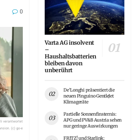
0
Varta AG insolvent
–
Haushaltsbatterien
bleiben davon
unberührt
De’Longhi präsentiert die
neuen Pinguino GentleJet
Klimageräte
Partielle Sonnenfinsternis:
APG und PV&B Austria sehen
li verantwortet
nur geringe Auswirkungen
ansion. (c) go-e
FRITZ! und Starlink: