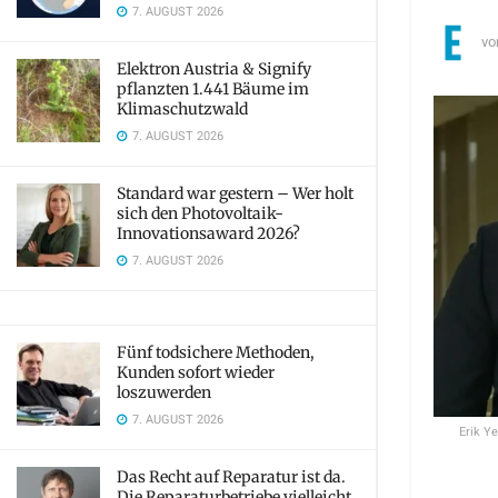
7. AUGUST 2026
vo
Elektron Austria & Signify
pflanzten 1.441 Bäume im
Klimaschutzwald
7. AUGUST 2026
Standard war gestern – Wer holt
sich den Photovoltaik-
Innovationsaward 2026?
7. AUGUST 2026
Fünf todsichere Methoden,
Kunden sofort wieder
loszuwerden
7. AUGUST 2026
Erik Y
Das Recht auf Reparatur ist da.
Die Reparaturbetriebe vielleicht