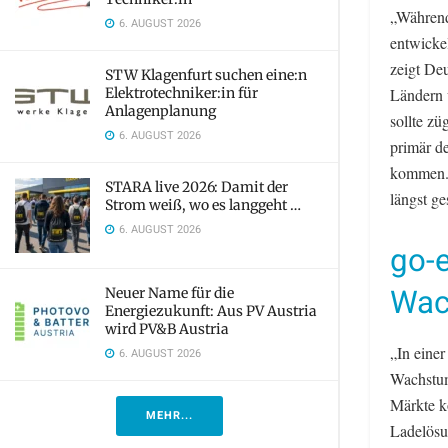
„Während
6. AUGUST 2026
entwicke
zeigt Deu
STW Klagenfurt suchen eine:n
Elektrotechniker:in für
Ländern 
Anlagenplanung
sollte zü
6. AUGUST 2026
primär d
kommen. 
STARA live 2026: Damit der
längst ge
Strom weiß, wo es langgeht …
6. AUGUST 2026
go-e
Wac
Neuer Name für die
Energiezukunft: Aus PV Austria
wird PV&B Austria
„In einer
6. AUGUST 2026
Wachstum
Märkte k
MEHR...
Ladelösun