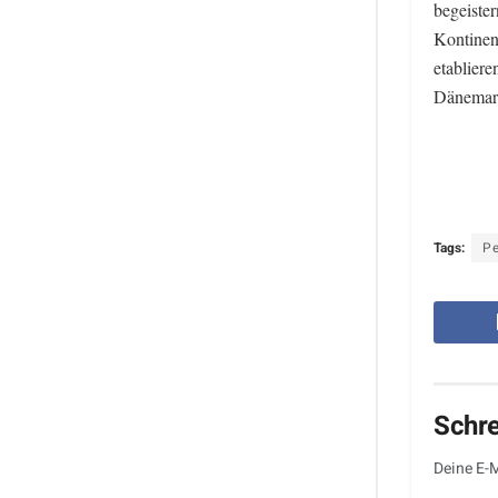
begeiste
Kontinen
etabliere
Dänemark
Tags:
Pe
Schr
Deine E-M