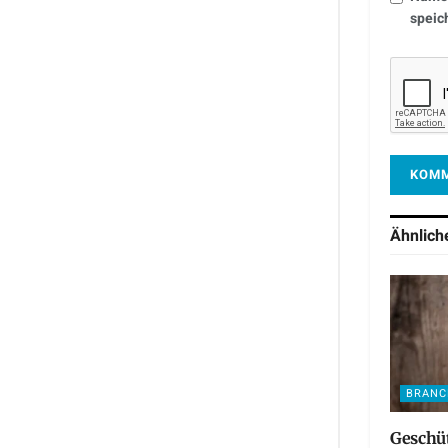
speic
Ähnlic
BRANC
Geschü