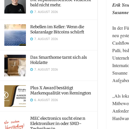
Erik Yes
bald nicht mehr.
Susanne 
7. AUGUST 2026
Rebellen im Keller: Wenn die
In der F
Solaranlage Bitcoins schürft
neu geste
7. AUGUST 2026
Cashflow
Palli, bi
Das Smarthome tarnt sich als
Unterneh
Holzlatte
Internati
7. AUGUST 2026
Susanne 
Aufgaben
Plus X Award bestätigt
Markenqualität von Remington
„Als lok
6. AUGUST 2026
Mitbewer
Anforder
Hardware
MEC electronics sucht eine:n
Elektroniker:in oder SMD-
Techniker:in