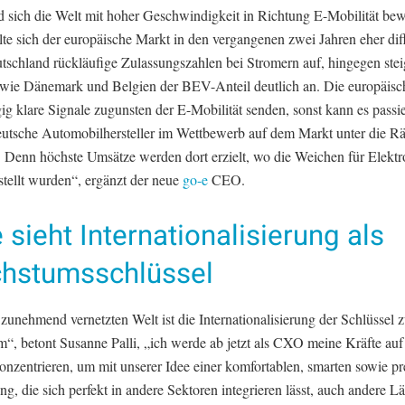
 sich die Welt mit hoher Geschwindigkeit in Richtung E-Mobilität bew
lte sich der europäische Markt in den vergangenen zwei Jahren eher dif
tschland rückläufige Zulassungszahlen bei Stromern auf, hingegen stei
wie Dänemark und Belgien der BEV-Anteil deutlich an. Die europäisch
gig klare Signale zugunsten der E-Mobilität senden, sonst kann es passi
eutsche Automobilhersteller im Wettbewerb auf dem Markt unter die R
Denn höchste Umsätze werden dort erzielt, wo die Weichen für Elektr
stellt wurden“, ergänzt der neue
go-e
CEO.
 sieht Internationalisierung als
hstumsschlüssel
 zunehmend vernetzten Welt ist die Internationalisierung der Schlüssel
“, betont Susanne Palli, „ich werde ab jetzt als CXO meine Kräfte auf
onzentrieren, um mit unserer Idee einer komfortablen, smarten sowie pr
g, die sich perfekt in andere Sektoren integrieren lässt, auch andere L