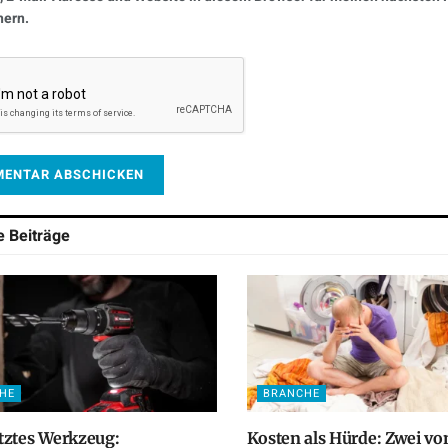
hern.
he
Beiträge
HE
BRANCHE
tztes Werkzeug:
Kosten als Hürde: Zwei vo