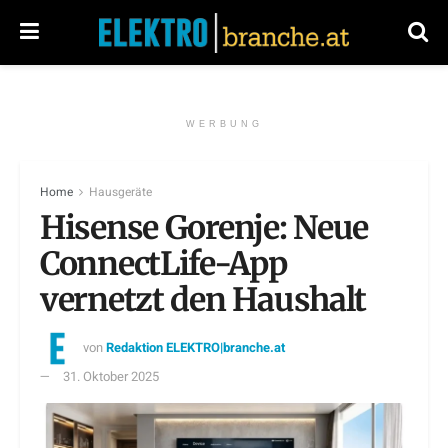
WERBUNG
Home
Hausgeräte
Hisense Gorenje: Neue
ConnectLife-App
vernetzt den Haushalt
von
Redaktion ELEKTRO|branche.at
31. Oktober 2025