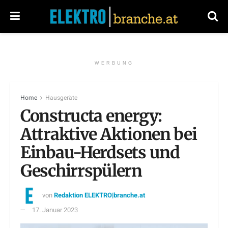
WERBUNG
Home
Hausgeräte
Constructa energy:
Attraktive Aktionen bei
Einbau-Herdsets und
Geschirrspülern
von
Redaktion ELEKTRO|branche.at
17. Januar 2023