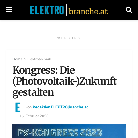
WERBUNG
Home
Elektrotechnik
Kongress: Die
(Photovoltaik-)Zukunft
gestalten
von
Redaktion ELEKTRO|branche.at
16. Februar 2023