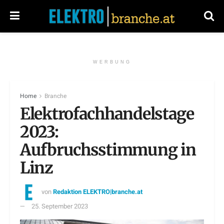
WERBUNG
Home
Branche
Elektrofachhandelstage
2023:
Aufbruchsstimmung in
Linz
von
Redaktion ELEKTRO|branche.at
25. September 2023