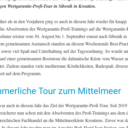
igen Wertgarantie-Profi-Tour in Sibenik in Kroatien.
üher als in den Vorjahren ging es auch in diesem Jahr wieder für knapp
che Absolventen des Wertgarantie-Profi-Trainings auf die Wertgarantie-P
nehmer reisten vom 30. August bis 1. September erneut nach Sibenik in
m gemeinsamen Austausch standen an diesem Wochenende Best-Pract
e sowie viel Spaß und Unterhaltung auf der Tagesordnung. So wurde un
auf einer gemeinsamen Bootstour die dalmatische Küste vom Wasser a
tet. Zudem standen viele mediterrane Köstlichkeiten, Badespaß, diverse
izeit auf dem Programm.
merliche Tour zum Mittelmeer
ar auch in diesem Jahr das Ziel der Wertgarantie-Profi-Tour. Seit 2019 
ersicherer nun schon mit den Absolventen des Profi-Trainings aus dem 
rreichischen Fachhandel an die Mittelmeerküste Kroatiens. Zuvor war d
. In diesem Jahr machte man im Amadria Park Hotel Ivan Station, um d