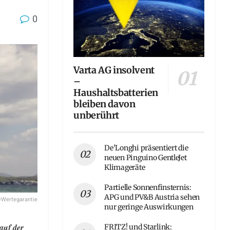
0
Varta AG insolvent
–
Haushaltsbatterien
bleiben davon
unberührt
De’Longhi präsentiert die
neuen Pinguino GentleJet
Klimageräte
Partielle Sonnenfinsternis:
APG und PV&B Austria sehen
Wertegarantie
nur geringe Auswirkungen
auf der
FRITZ! und Starlink: