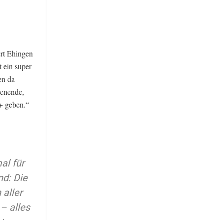
ert Ehingen
 ein super
en da
henende,
1+ geben.“
al für
nd: Die
aller
– alles