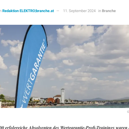
n
Redaktion ELEKTRO|branche.at
11. September 2024
in
Branche
©
0 erfolgreiche Absolventen des Wertgarantie-Profi-Trainings waren 