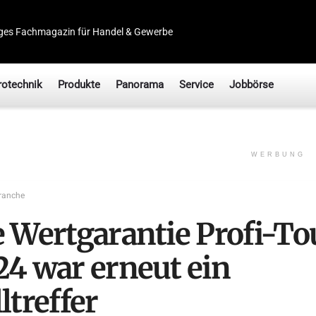
ges Fachmagazin für Handel & Gewerbe
rotechnik
Produkte
Panorama
Service
Jobbörse
WERBUNG
ranche
e Wertgarantie Profi-To
24 war erneut ein
ltreffer