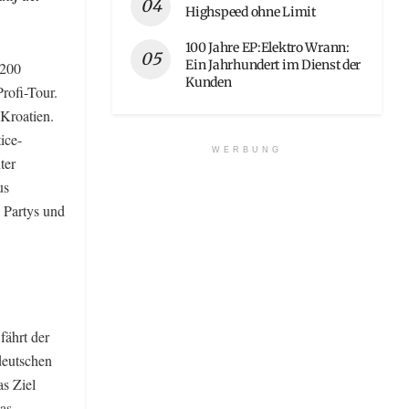
Highspeed ohne Limit
100 Jahre EP:Elektro Wrann:
Ein Jahrhundert im Dienst der
 200
Kunden
rofi-Tour.
 Kroatien.
ice-
WERBUNG
ter
us
 Partys und
fährt der
deutschen
as Ziel
as