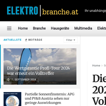
Ihr unabhängi
Home
Branche
Hausgeräte
Multimedia
Elekt
AKTUELLSTE
BEITRÄGE
Filter
Home
B
Die Wertgarantie Profi-Tour 2024
war erneut ein Volltreffer
Di
11. SEPTEMBER 2024
20
Partielle Sonnenfinsternis: APG
Vol
und PV&B Austria sehen nur
geringe Auswirkungen