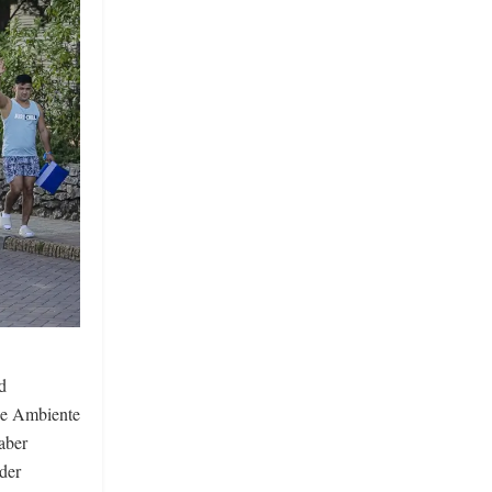
d
che Ambiente
aber
 der