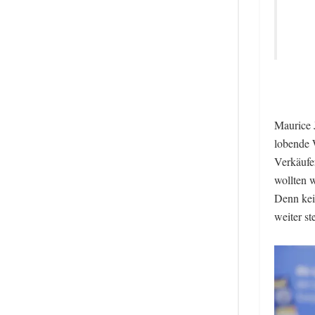
Maurice J
lobende 
Verkäufe
wollten w
Denn kei
weiter st