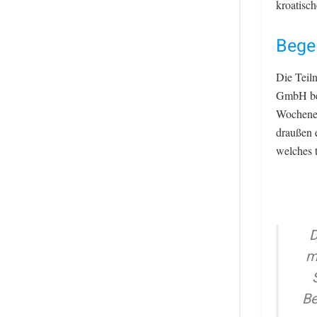
kroatisch
Begei
Die Teiln
GmbH bes
Wochenen
draußen 
welches t
D
m
Be