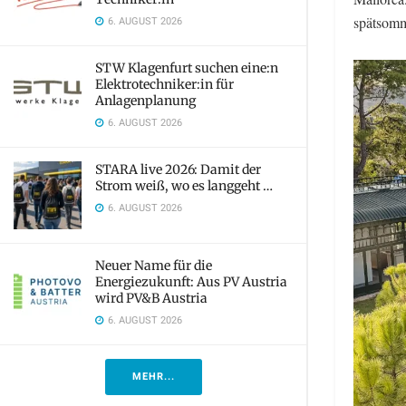
spätsomm
6. AUGUST 2026
STW Klagenfurt suchen eine:n
Elektrotechniker:in für
Anlagenplanung
6. AUGUST 2026
STARA live 2026: Damit der
Strom weiß, wo es langgeht …
6. AUGUST 2026
Neuer Name für die
Energiezukunft: Aus PV Austria
wird PV&B Austria
6. AUGUST 2026
MEHR...