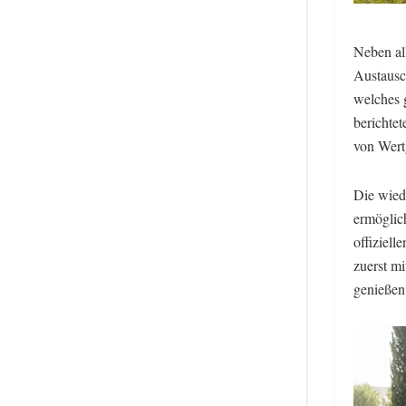
Neben al
Austausc
welches g
berichte
von Wert
Die wied
ermöglic
offiziell
zuerst m
genießen