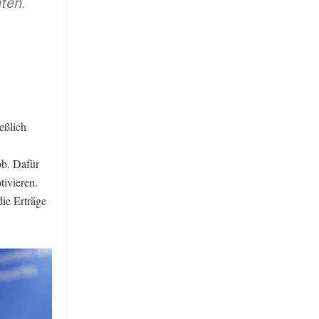
hten.
eßlich
ob. Dafür
tivieren.
die Erträge