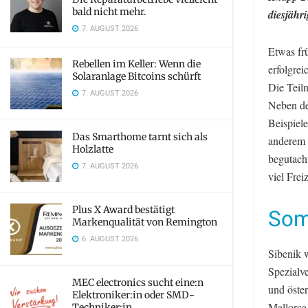
bald nicht mehr.
diesjähr
7. AUGUST 2026
Etwas fr
Rebellen im Keller: Wenn die
erfolgrei
Solaranlage Bitcoins schürft
Die Teil
7. AUGUST 2026
Neben de
Beispiel
Das Smarthome tarnt sich als
anderem 
Holzlatte
begutach
7. AUGUST 2026
viel Fre
Plus X Award bestätigt
Som
Markenqualität von Remington
6. AUGUST 2026
Sibenik w
Spezialv
MEC electronics sucht eine:n
und öste
Elektroniker:in oder SMD-
Mallorca
Techniker:in