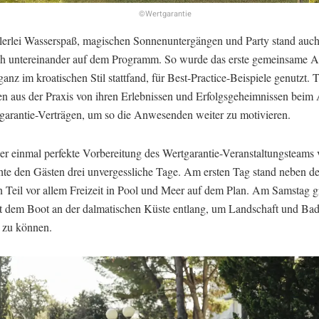
©Wertgarantie
lerlei Wasserspaß, magischen Sonnenuntergängen und Party stand auch
h untereinander auf dem Programm. So wurde das erste gemeinsame A
anz im kroatischen Stil stattfand, für Best-Practice-Beispiele genutzt. 
ten aus der Praxis von ihren Erlebnissen und Erfolgsgeheimnissen beim
garantie-Verträgen, um so die Anwesenden weiter zu motivieren.
er einmal perfekte Vorbereitung des Wertgarantie-Veranstaltungsteams 
hte den Gästen drei unvergessliche Tage. Am ersten Tag stand neben d
en Teil vor allem Freizeit in Pool und Meer auf dem Plan. Am Samstag g
it dem Boot an der dalmatischen Küste entlang, um Landschaft und Ba
 zu können.