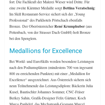
fort: Die Fachkraft der Malerei Wieser wird Dritte. Für
Bettina Veratschnig
eine zweite Kärntner Medaille sorgt
:
Im Skill Restaurant-Service sichert sich der „Young
Professional“ des Parkhotels Pörtschach ebenfalls
René Krumphuber
Bronze. Der Oberösterreicher
(aus
Pettenbach, von der Strasser Dach GmbH) holt Bronze
bei den Spenglern.
Medallions for Excellence
Bei World- und EuroSkills werden besondere Leistungen
nach den Podiumsplätzen (mindestens 700 von ingesamt
800 zu erreichenden Punkten) mit einer „Medallion for
Excellence“ ausgezeichnet. Aus Österreich sichern sich
neun Teilnehmende das Leistungsdiplom: Bäckerin Julia
Kusel, Bautischler Johannes Sommer, CNC-Fräser
Berkey Sahin, Grafik-Designer Felix Gärtner, Koch
Marco Panhölzl, das Mechatronik-Gespann Marcel