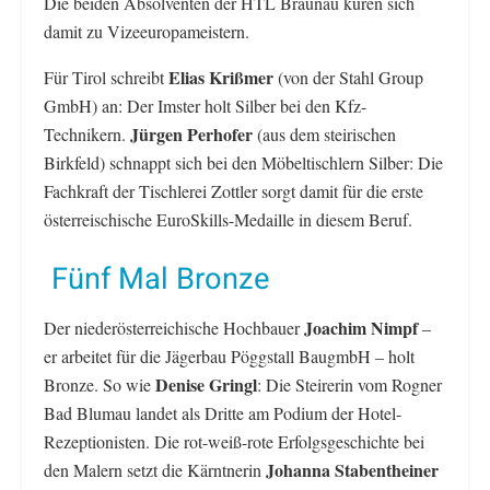
Die beiden Absolventen der HTL Braunau küren sich
damit zu Vizeeuropameistern.
Elias Krißmer
Für Tirol schreibt
(von der Stahl Group
GmbH) an: Der Imster holt Silber bei den Kfz-
Jürgen Perhofer
Technikern.
(aus dem steirischen
Birkfeld) schnappt sich bei den Möbeltischlern Silber: Die
Fachkraft der Tischlerei Zottler sorgt damit für die erste
österreischische EuroSkills-Medaille in diesem Beruf.
Fünf Mal Bronze
Joachim Nimpf
Der niederösterreichische Hochbauer
–
er arbeitet für die Jägerbau Pöggstall BaugmbH – holt
Denise Gringl
Bronze. So wie
: Die Steirerin vom Rogner
Bad Blumau landet als Dritte am Podium der Hotel-
Rezeptionisten. Die rot-weiß-rote Erfolgsgeschichte bei
Johanna Stabentheiner
den Malern setzt die Kärntnerin