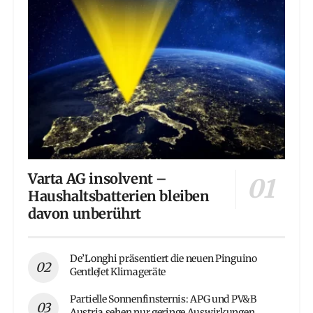
Varta AG insolvent –
Haushaltsbatterien bleiben
davon unberührt
De’Longhi präsentiert die neuen Pinguino
GentleJet Klimageräte
Partielle Sonnenfinsternis: APG und PV&B
Austria sehen nur geringe Auswirkungen