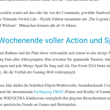
eschön wartet auf den oder die von der Community gewählte Stadtvertre
e Nintendo Switch Lite – Hyrule Edition zusammen mit „The Legend o
f Widsom“. Mitmachen können alle ab 16 Jahren.
 Wochenende voller Action und 
er Rathaus und der Platz davor verwandeln sich erneut in eine riesige 
g-Fans aller Altersgruppen. Hier erwarten Sie spannende Turniere, int
ungen und jede Menge Spaß für Jung und Alt. Das Event 2024 bietet ei
, die die Vielfalt der Gaming-Welt widerspiegelt.
ses Jahr dürfen die beliebten ESport-Wettbewerbe, beeindruckende Cos
 und die internationale
Fachtagung FROG
(Future and Reality of Gamin
Die WIENXTRA Kinderzone ermöglicht den jüngsten Besucherinnen u
n spielerische Freude an Games und Brettspielen.