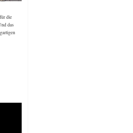
für die
Und das
igartigen