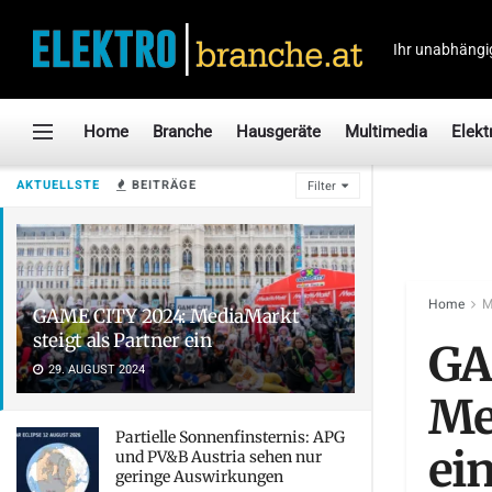
Ihr unabhängi
Home
Branche
Hausgeräte
Multimedia
Elekt
AKTUELLSTE
BEITRÄGE
Filter
Home
M
GAME CITY 2024: MediaMarkt
steigt als Partner ein
GA
29. AUGUST 2024
Me
Partielle Sonnenfinsternis: APG
ei
und PV&B Austria sehen nur
geringe Auswirkungen