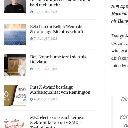
bald nicht mehr.
zum Epiz
7. AUGUST 2026
Hochtour
als Haup
Rebellen im Keller: Wenn die
Solaranlage Bitcoins schürft
Das größ
7. AUGUST 2026
Österrei
wird erst
Das Smarthome tarnt sich als
die faszi
Holzlatte
mit oder
7. AUGUST 2026
Plus X Award bestätigt
Markenqualität von Remington
Di
6. AUGUST 2026
Ver
MEC electronics sucht eine:n
Elektroniker:in oder SMD-
d
Techniker:in