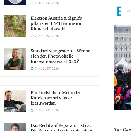
7. AUGUST 2026
vo
Elektron Austria & Signify
pflanzten 1.441 Bäume im
Klimaschutzwald
7. AUGUST 2026
Standard war gestern – Wer holt
sich den Photovoltaik-
Innovationsaward 2026?
7. AUGUST 2026
Fünf todsichere Methoden,
Kunden sofort wieder
loszuwerden
7. AUGUST 2026
Das Recht auf Reparatur ist da.
The Game
Die Reparaturbetriebe vielleicht