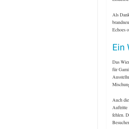
Als Dank
brandneu
Echoes o
Ein
Das Wien
für Gamin
Ausstell
Mischung
Auch die
Auftritte
fehlen. 
Besucher