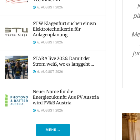
N
6. AUGUST 2026
pä
STW Klagenfurt suchen eine:n
Elektrotechniker:in für
Med
Anlagenplanung
6. AUGUST 2026
ju
STARA live 2026: Damit der
Strom weiß, wo es langgeht …
6. AUGUST 2026
Neuer Name für die
Energiezukunft: Aus PV Austria
wird PV&B Austria
6. AUGUST 2026
MEHR...