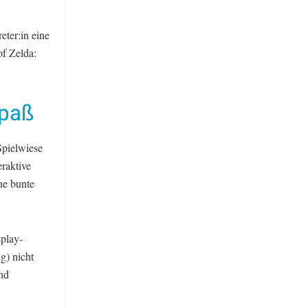
ter:in eine
f Zelda:
Spaß
Spielwiese
eraktive
ne bunte
play-
g) nicht
nd