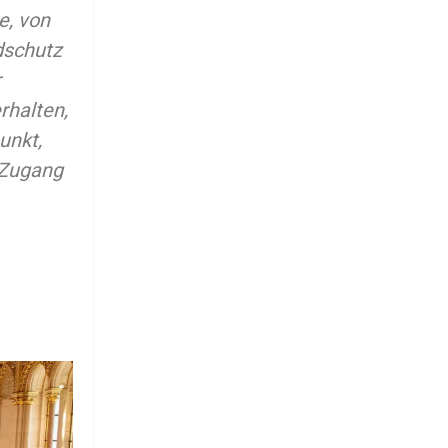
e, von
dschutz
r
rhalten,
unkt,
 Zugang