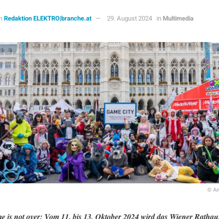
n
Redaktion ELEKTRO|branche.at
29. August 2024
in
Multimedia
© An
 is not over:
Vom 11. bis 13. Oktober 2024 wird das Wiener Rathau