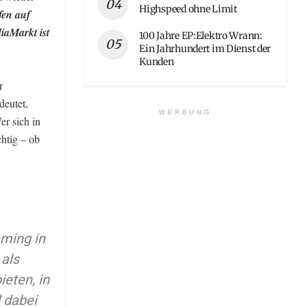
Highspeed ohne Limit
fen auf
iaMarkt ist
100 Jahre EP:Elektro Wrann:
Ein Jahrhundert im Dienst der
Kunden
r
deutet,
WERBUNG
er sich in
chtig – ob
aming in
 als
eten, in
d dabei