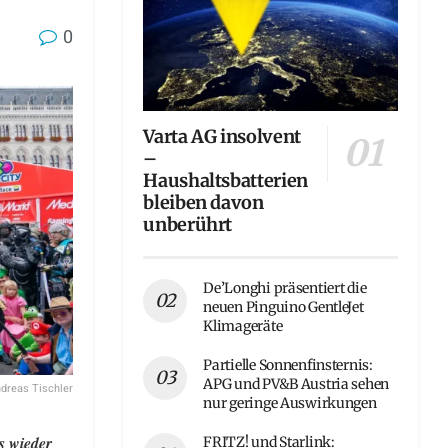
0
Varta AG insolvent
–
Haushaltsbatterien
bleiben davon
unberührt
De’Longhi präsentiert die
neuen Pinguino GentleJet
Klimageräte
Partielle Sonnenfinsternis:
APG und PV&B Austria sehen
dreas Tischler
nur geringe Auswirkungen
s wieder
FRITZ! und Starlink: