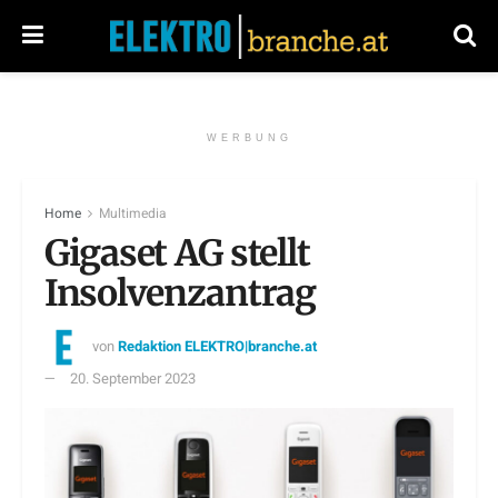
WERBUNG
Home
Multimedia
Gigaset AG stellt
Insolvenzantrag
von
Redaktion ELEKTRO|branche.at
20. September 2023