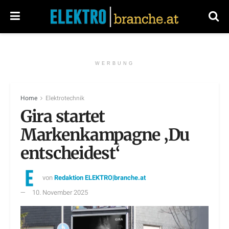
WERBUNG
Home
Elektrotechnik
Gira startet
Markenkampagne ‚Du
entscheidest‘
von
Redaktion ELEKTRO|branche.at
10. November 2025