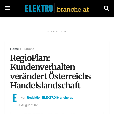
WERBUNG
Home
Branche
RegioPlan:
Kundenverhalten
verändert Österreichs
Handelslandschaft
von
Redaktion ELEKTRO|branche.at
10. August 2023