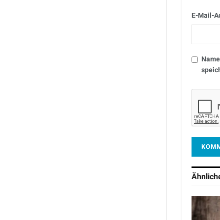
E-Mail-A
Name,
speic
Ähnlic