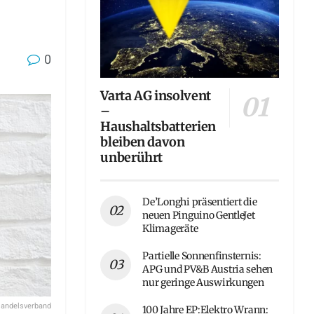
0
Varta AG insolvent
–
Haushaltsbatterien
bleiben davon
unberührt
De’Longhi präsentiert die
neuen Pinguino GentleJet
Klimageräte
Partielle Sonnenfinsternis:
APG und PV&B Austria sehen
nur geringe Auswirkungen
Handelsverband
100 Jahre EP:Elektro Wrann: