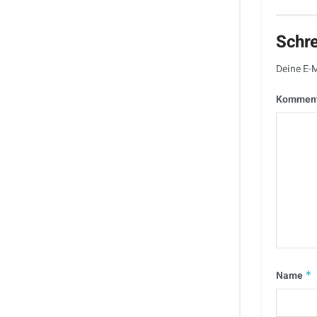
Schr
Deine E-M
Kommen
Name
*