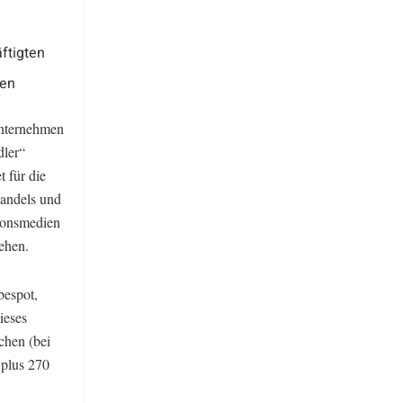
ftigten
ten
sunternehmen
dler“
t für die
andels und
ionsmedien
ehen.
bespot,
ieses
chen (bei
 plus 270