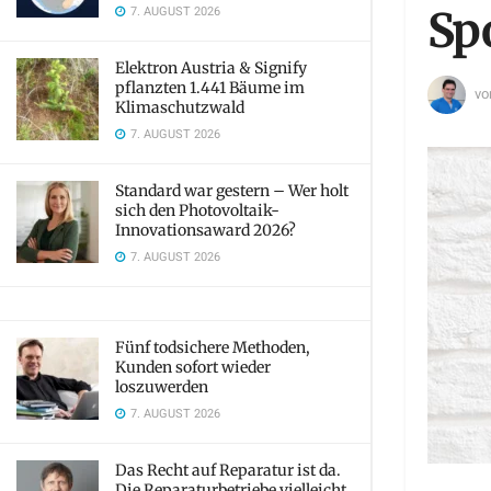
7. AUGUST 2026
Sp
Elektron Austria & Signify
pflanzten 1.441 Bäume im
vo
Klimaschutzwald
7. AUGUST 2026
Standard war gestern – Wer holt
sich den Photovoltaik-
Innovationsaward 2026?
7. AUGUST 2026
Fünf todsichere Methoden,
Kunden sofort wieder
loszuwerden
7. AUGUST 2026
Das Recht auf Reparatur ist da.
Die Reparaturbetriebe vielleicht