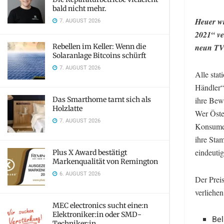
bald nicht mehr.
Heuer wi
7. AUGUST 2026
2021“ ve
Rebellen im Keller: Wenn die
neun TV-
Solaranlage Bitcoins schürft
7. AUGUST 2026
Alle stat
Händler“ 
Das Smarthome tarnt sich als
ihre Bew
Holzlatte
Wer Öster
7. AUGUST 2026
Konsumen
ihre Sta
eindeutig
Plus X Award bestätigt
Markenqualität von Remington
6. AUGUST 2026
Der Prei
verliehe
MEC electronics sucht eine:n
Elektroniker:in oder SMD-
Bel
Techniker:in