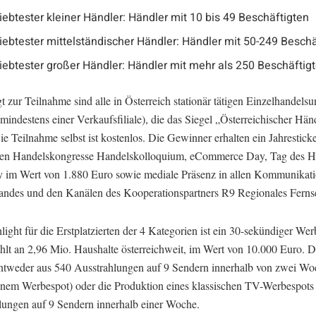
iebtester kleiner Händler: Händler mit 10 bis 49 Beschäftigten
iebtester mittelständischer Händler: Händler mit 50-249 Beschä
iebtester großer Händler: Händler mit mehr als 250 Beschäftig
t zur Teilnahme sind alle in Österreich stationär tätigen Einzelhandel
 mindestens einer Verkaufsfiliale), die das Siegel „Österreichischer Hän
ie Teilnahme selbst ist kostenlos. Die Gewinner erhalten ein Jahresticke
ßen Handelskongresse Handelskolloquium, eCommerce Day, Tag des H
 im Wert von 1.880 Euro sowie mediale Präsenz in allen Kommunikat
andes und den Kanälen des Kooperationspartners R9 Regionales Ferns
ight für die Erstplatzierten der 4 Kategorien ist ein 30-sekündiger Wer
ahlt an 2,96 Mio. Haushalte österreichweit, im Wert von 10.000 Euro. D
entweder aus 540 Ausstrahlungen auf 9 Sendern innerhalb von zwei Wo
nem Werbespot) oder die Produktion eines klassischen TV-Werbespots
lungen auf 9 Sendern innerhalb einer Woche.