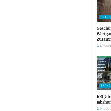
BRANC
Geschü
Wertgar
Zusamm
5. AUGUS
BRANC
100 Jah
Jahrhun
24. JULI 