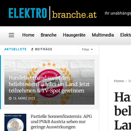
Ihr unabhängi
Home
Branche
Hausgeräte
Multimedia
Elekt
AKTUELLSTE
BEITRÄGE
Filter
Handelsverband sucht den
Home
B
beliebtesten Händler im Land: Jetzt
teilnehmen & TV-Spot gewinnen
Ha
16. MÄRZ 2021
be
Partielle Sonnenfinsternis: APG
La
und PV&B Austria sehen nur
geringe Auswirkungen