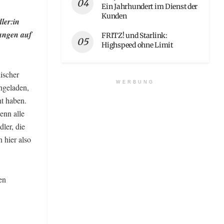
Ein Jahrhundert im Dienst der
Kunden
ler:in
ungen auf
FRITZ! und Starlink:
Highspeed ohne Limit
ischer
WERBUNG
ingeladen,
nt haben.
enn alle
ler, die
 hier also
en