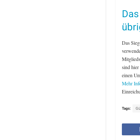
Das
übr
Das Sieg
verwend
Mitglieds
sind hier
einen Um
Mehr Inf
Einreich
Tags:
Gü