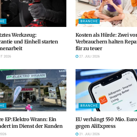
HE
BRANCHE
tztes Werkzeug:
Kosten als Hürde: Zwei vo
antie und Einhell starten
Verbrauchern halten Repa
enarbeit
für zu teuer
T 2026
27. JULI 2026
HE
BRANCHE
re EP:Elektro Wrann: Ein
EU verhängt 550 Mio. Euro
dert im Dienst der Kunden
gegen AliExpress
2026
21. JULI 2026