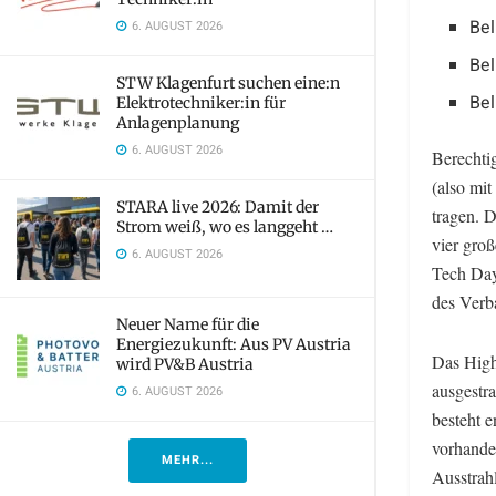
Bel
6. AUGUST 2026
Bel
STW Klagenfurt suchen eine:n
Bel
Elektrotechniker:in für
Anlagenplanung
6. AUGUST 2026
Berechtig
(also mit
STARA live 2026: Damit der
tragen. D
Strom weiß, wo es langgeht …
vier gro
6. AUGUST 2026
Tech Day
des Verb
Neuer Name für die
Energiezukunft: Aus PV Austria
Das Highl
wird PV&B Austria
ausgestr
6. AUGUST 2026
besteht 
vorhande
MEHR...
Ausstrah