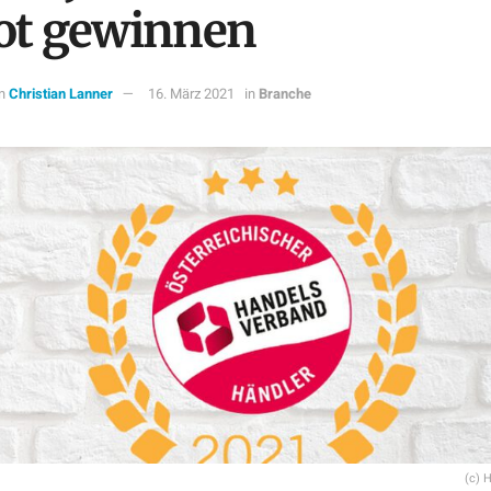
ot gewinnen
n
Christian Lanner
16. März 2021
in
Branche
(c) 