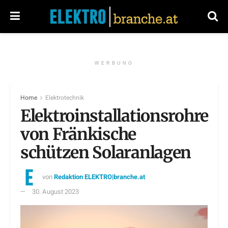
WERBUNG
Home
Elektrotechnik
Elektroinstallationsrohre
von Fränkische
schützen Solaranlagen
von
Redaktion ELEKTRO|branche.at
30. August 2023