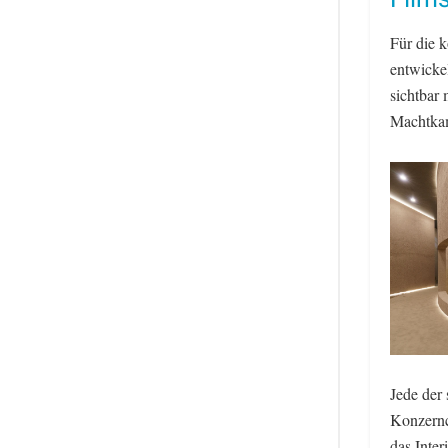
Für die 
entwickel
sichtbar
Machtkamp
Jede der
Konzernc
das Inter