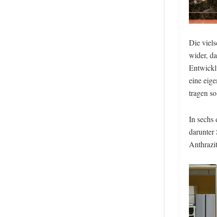
Die viels
wider, da
Entwickl
eine eig
tragen s
In sechs
darunter
Anthrazi