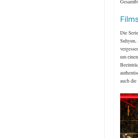
Gesamtbi
Film
Die Seri
Suhyun, e
vergesse
um einen
Beeinträc
authenti
auch die 