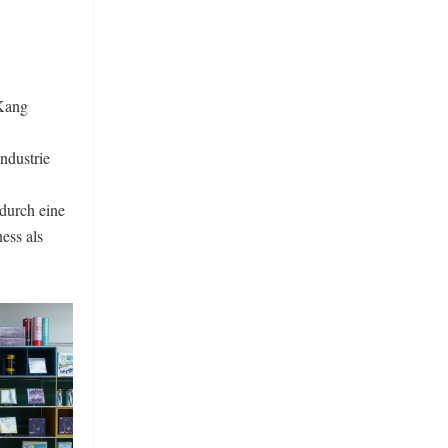
 Kang
ndustrie
 durch eine
ess als