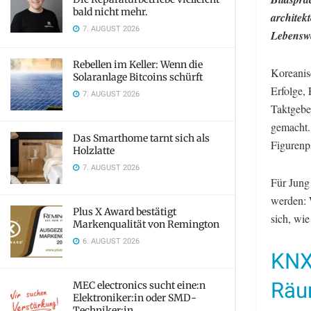
bald nicht mehr.
architek
7. AUGUST 2026
Lebenswe
Rebellen im Keller: Wenn die
Koreanis
Solaranlage Bitcoins schürft
Erfolge,
7. AUGUST 2026
Taktgebe
gemacht. 
Das Smarthome tarnt sich als
Figurenp
Holzlatte
7. AUGUST 2026
Für Jung
werden: 
Plus X Award bestätigt
sich, wi
Markenqualität von Remington
6. AUGUST 2026
KNX 
Räu
MEC electronics sucht eine:n
Elektroniker:in oder SMD-
Techniker:in