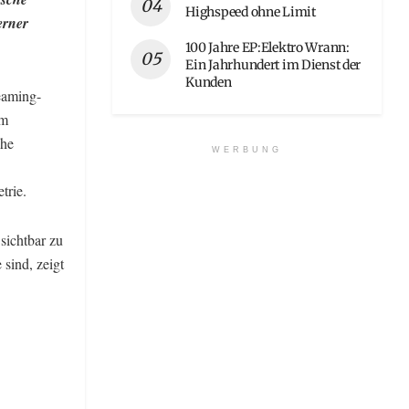
Highspeed ohne Limit
erner
100 Jahre EP:Elektro Wrann:
Ein Jahrhundert im Dienst der
Kunden
eaming-
em
che
WERBUNG
trie.
sichtbar zu
sind, zeigt