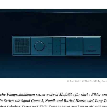
© Architektur: The CHAEUM, Fo
che Filmproduktionen setzen weltweit Maßstäbe für starke Bilder und
n Serien wie Squid Game 2, Namib und Buried Hearts wird Jung Tei
che: Schalter, Taster und KNX-Komponenten erscheinen als authent