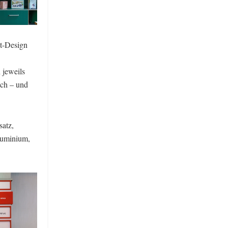
et-Design
 jeweils
ich – und
atz,
luminium,