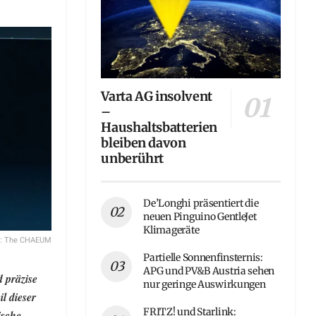
Varta AG insolvent
–
Haushaltsbatterien
bleiben davon
unberührt
De’Longhi präsentiert die
neuen Pinguino GentleJet
Klimageräte
to: The CHAEUM
Partielle Sonnenfinsternis:
APG und PV&B Austria sehen
 präzise
nur geringe Auswirkungen
l dieser
FRITZ! und Starlink:
ische