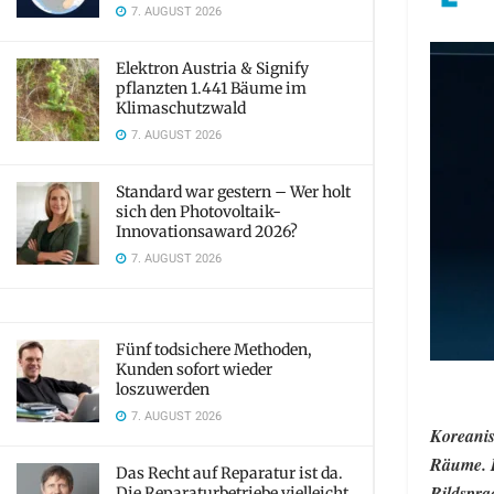
7. AUGUST 2026
Elektron Austria & Signify
pflanzten 1.441 Bäume im
Klimaschutzwald
7. AUGUST 2026
Standard war gestern – Wer holt
sich den Photovoltaik-
Innovationsaward 2026?
7. AUGUST 2026
Fünf todsichere Methoden,
Kunden sofort wieder
loszuwerden
7. AUGUST 2026
Koreanis
Räume. I
Das Recht auf Reparatur ist da.
Bildspra
Die Reparaturbetriebe vielleicht