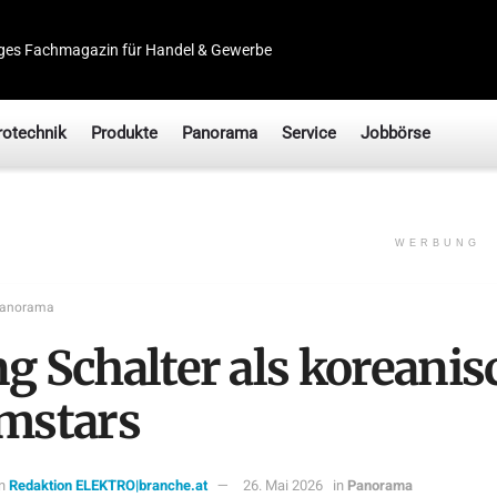
ges Fachmagazin für Handel & Gewerbe
rotechnik
Produkte
Panorama
Service
Jobbörse
WERBUNG
anorama
ng Schalter als koreanis
lmstars
n
Redaktion ELEKTRO|branche.at
26. Mai 2026
in
Panorama