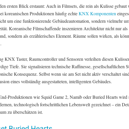
en ersten Blick erstaunt: Auch in Filmsets, die rein als Kulisse gebaut
ei koreanischen Produktionen häufig echte
KNX Komponenten
einges
nicht um eine funktionierende Gebäudeautomation, sondern vielmehr u
ität. Koreanische Filmschaffende inszenieren Architektur nicht nur als
nd, sondern als erzählerisches Element. Räume sollen wirken, als könnt
.
ng KNX Taster, Raumcontroller und Sensoren verleihen diesen Kulisse
ige Tiefe. Sie signalisieren technische Raffinesse, gesellschaftlichen S
onische Konsequenz. Selbst wenn sie am Set nicht aktiv verschaltet sind
llusion eines vollständig ausgestatteten, intelligenten Gebäudes.
End-Produktionen wie Squid Game 2, Namib oder Buried Hearts wird s
ernen, technologisch fortschrittlichen Lebenswelt gezeichnet – ein Deta
aum zu überschätzen ist.
et Buried Hearts