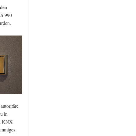
rden
LS 990
urden.
autoritäre
u in
uch KNX
timmiges