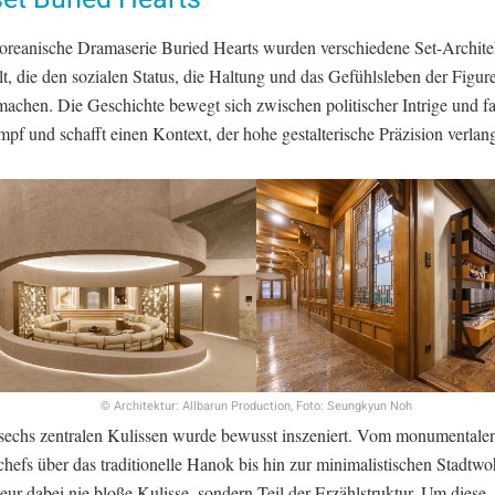
koreanische Dramaserie Buried Hearts wurden verschiedene Set-Archite
t, die den sozialen Status, die Haltung und das Gefühlsleben der Figur
 machen. Die Geschichte bewegt sich zwischen politischer Intrige und f
f und schafft einen Kontext, der hohe gestalterische Präzision verlang
© Architektur: Allbarun Production, Foto: Seungkyun Noh
 sechs zentralen Kulissen wurde bewusst inszeniert. Vom monumentale
hefs über das traditionelle Hanok bis hin zur minimalistischen Stadtwo
ieur dabei nie bloße Kulisse, sondern Teil der Erzählstruktur. Um diese