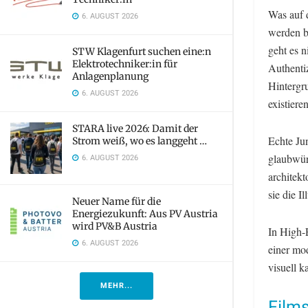
Was auf d
6. AUGUST 2026
werden b
geht es 
STW Klagenfurt suchen eine:n
Elektrotechniker:in für
Authentiz
Anlagenplanung
Hintergru
6. AUGUST 2026
existieren
STARA live 2026: Damit der
Echte Ju
Strom weiß, wo es langgeht …
glaubwürd
6. AUGUST 2026
architekt
sie die I
Neuer Name für die
Energiezukunft: Aus PV Austria
wird PV&B Austria
In High-
6. AUGUST 2026
einer mod
visuell k
MEHR...
Films