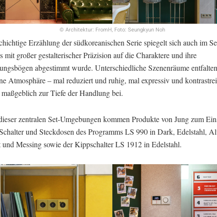
© Architektur: FromH, Foto: Seungkyun Noh
chichtige Erzählung der südkoreanischen Serie spiegelt sich auch im S
s mit großer gestalterischer Präzision auf die Charaktere und ihre
ungsbögen abgestimmt wurde. Unterschiedliche Szenenräume entfalten
ene Atmosphäre – mal reduziert und ruhig, mal expressiv und kontrastre
o maßgeblich zur Tiefe der Handlung bei.
 dieser zentralen Set-Umgebungen kommen Produkte von Jung zum Eins
 Schalter und Steckdosen des Programms LS 990 in Dark, Edelstahl, A
t und Messing sowie der Kippschalter LS 1912 in Edelstahl.