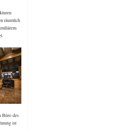
kturen
en räumlich
amiliärem
t.
n Büro des
hnung ist