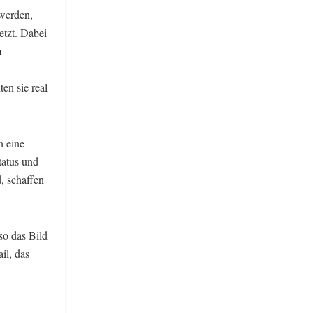
 werden,
etzt. Dabei
m
en sie real
n eine
tatus und
, schaffen
o das Bild
il, das