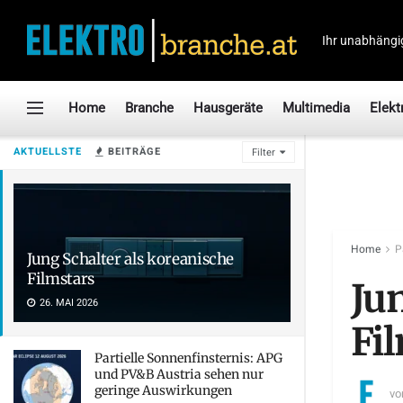
Ihr unabhängi
Home
Branche
Hausgeräte
Multimedia
Elekt
AKTUELLSTE
BEITRÄGE
Filter
Home
P
Jung Schalter als koreanische
Filmstars
Ju
26. MAI 2026
Fi
Partielle Sonnenfinsternis: APG
und PV&B Austria sehen nur
geringe Auswirkungen
vo