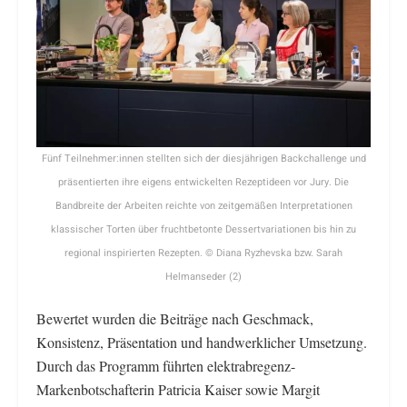
Fünf Teilnehmer:innen stellten sich der diesjährigen Backchallenge und
präsentierten ihre eigens entwickelten Rezeptideen vor Jury. Die
Bandbreite der Arbeiten reichte von zeitgemäßen Interpretationen
klassischer Torten über fruchtbetonte Dessertvariationen bis hin zu
regional inspirierten Rezepten. © Diana Ryzhevska bzw. Sarah
Helmanseder (2)
Bewertet wurden die Beiträge nach Geschmack,
Konsistenz, Präsentation und handwerklicher Umsetzung.
Durch das Programm führten elektrabregenz-
Markenbotschafterin Patricia Kaiser sowie Margit