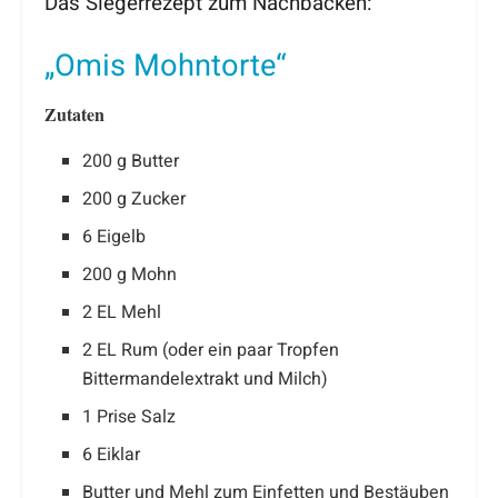
Das Siegerrezept zum Nachbacken:
„Omis Mohntorte“
Zutaten
200 g Butter
200 g Zucker
6 Eigelb
200 g Mohn
2 EL Mehl
2 EL Rum (oder ein paar Tropfen
Bittermandelextrakt und Milch)
1 Prise Salz
6 Eiklar
Butter und Mehl zum Einfetten und Bestäuben