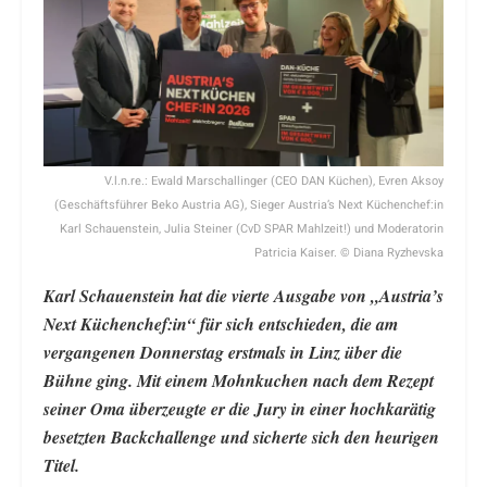
V.l.n.re.: Ewald Marschallinger (CEO DAN Küchen), Evren Aksoy
(Geschäftsführer Beko Austria AG), Sieger Austria’s Next Küchenchef:in
Karl Schauenstein, Julia Steiner (CvD SPAR Mahlzeit!) und Moderatorin
Patricia Kaiser. © Diana Ryzhevska
Karl Schauenstein hat die vierte Ausgabe von „Austria’s
Next Küchenchef:in“ für sich entschieden, die am
vergangenen Donnerstag erstmals in Linz über die
Bühne ging. Mit einem Mohnkuchen nach dem Rezept
seiner Oma überzeugte er die Jury in einer hochkarätig
besetzten Backchallenge und sicherte sich den heurigen
Titel.