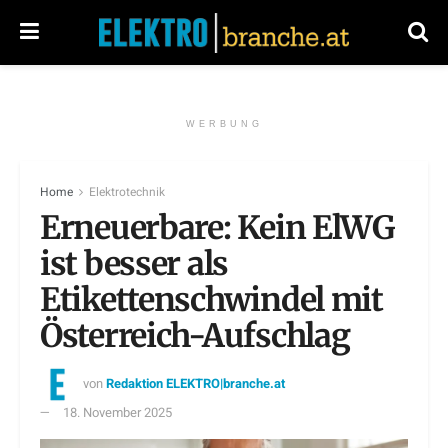
WERBUNG
Home
Elektrotechnik
Erneuerbare: Kein ElWG
ist besser als
Etikettenschwindel mit
Österreich-Aufschlag
von
Redaktion ELEKTRO|branche.at
18. November 2025