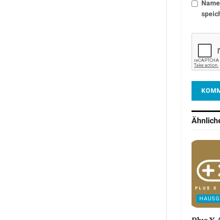
Name,
speic
Ähnlic
HAUSG