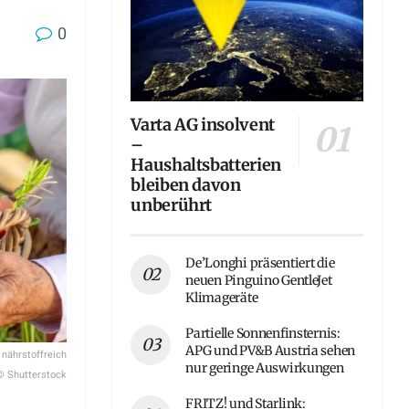
0
Varta AG insolvent
–
Haushaltsbatterien
bleiben davon
unberührt
De’Longhi präsentiert die
neuen Pinguino GentleJet
Klimageräte
Partielle Sonnenfinsternis:
APG und PV&B Austria sehen
 nährstoffreich
nur geringe Auswirkungen
 © Shutterstock
FRITZ! und Starlink: