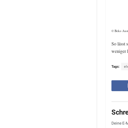
© Beko Aust
So lässt 
weniger 
Tags:
el
Schr
Deine E-M