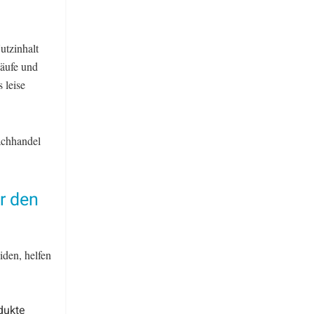
utzinhalt
käufe und
 leise
achhandel
r den
den, helfen
dukte