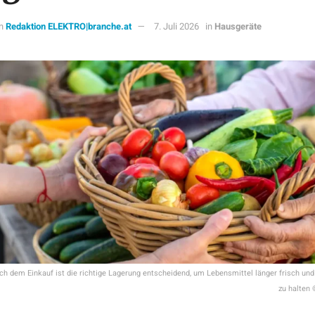
n
Redaktion ELEKTRO|branche.at
7. Juli 2026
in
Hausgeräte
h dem Einkauf ist die richtige Lagerung entscheidend, um Lebensmittel länger frisch und
zu halten