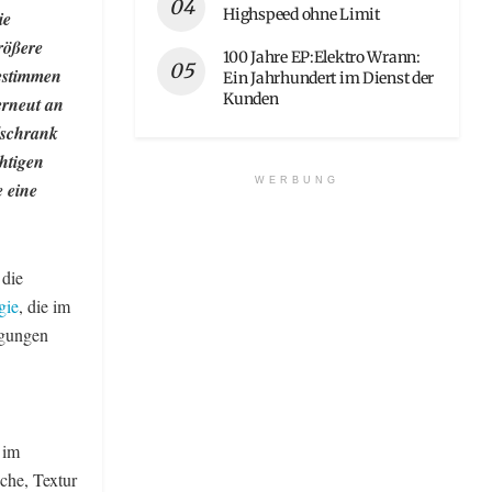
Highspeed ohne Limit
ie
rößere
100 Jahre EP:Elektro Wrann:
estimmen
Ein Jahrhundert im Dienst der
Kunden
erneut an
lschrank
chtigen
WERBUNG
e eine
 die
gie
, die im
ngungen
 im
che, Textur