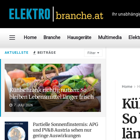
Ihr unabhängi
Home
Branche
Hausgeräte
Multimedia
Elekt
AKTUELLSTE
BEITRÄGE
Filter
Home
H
Kühlschrank richtig nutzen: So
bleiben Lebensmittel länger frisch
Kü
7. JULI 2026
So
Partielle Sonnenfinsternis: APG
län
und PV&B Austria sehen nur
geringe Auswirkungen