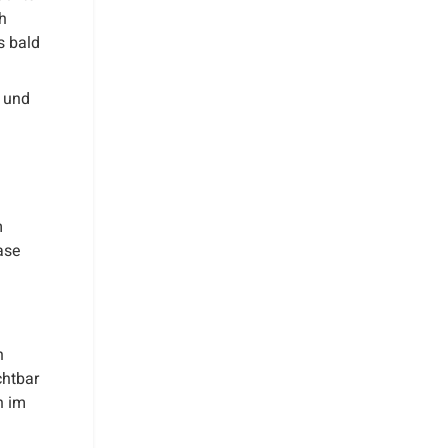
h
s bald
n und
m
ase
n
chtbar
n im