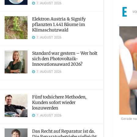
7. AUGUST 2026
vo
Elektron Austria & Signify
pflanzten 1.441 Bäume im
Klimaschutzwald
7. AUGUST 2026
Standard war gestern – Wer holt
sich den Photovoltaik-
Innovationsaward 2026?
7. AUGUST 2026
Fünf todsichere Methoden,
Kunden sofort wieder
loszuwerden
7. AUGUST 2026
Gerade nac
Das Recht auf Reparatur ist da.
Die Reparaturbetriebe vielleicht