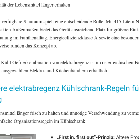
tät der Lebensmittel länger erhalten
 verfügbare Stauraum spielt eine entscheidende Rolle: Mit 415 Litern N
akten Außenmaßen bietet das Gerät ausreichend Platz für größere Ein
anung im Familienalltag. Energieeffizienzklasse A sowie eine besonders
weise runden das Konzept ab.
 Kühl-Gefrierkombination von elektrabregenz ist im österreichischen F
i ausgewählten Elektro- und Küchenhändlern erhältlich.
re elektrabregenz Kühlschrank-Regeln fü
g
smittel länger frisch zu halten und unnötige Verschwendung zu vermei
einfache Organisationsregeln im Kühlschrank:
„First in, first out“-Prinzip:
Ältere Pro