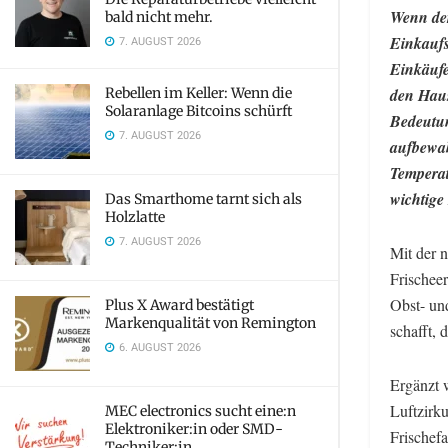
Wenn der
bald nicht mehr.
Einkaufs
7. AUGUST 2026
Einkäufe
Rebellen im Keller: Wenn die
den Haus
Solaranlage Bitcoins schürft
Bedeutun
7. AUGUST 2026
aufbewah
Temperatu
wichtige 
Das Smarthome tarnt sich als
Holzlatte
7. AUGUST 2026
Mit der 
Frischeer
Obst- un
Plus X Award bestätigt
Markenqualität von Remington
schafft, 
6. AUGUST 2026
Ergänzt w
Luftzirk
MEC electronics sucht eine:n
Elektroniker:in oder SMD-
Frischef
Techniker:in