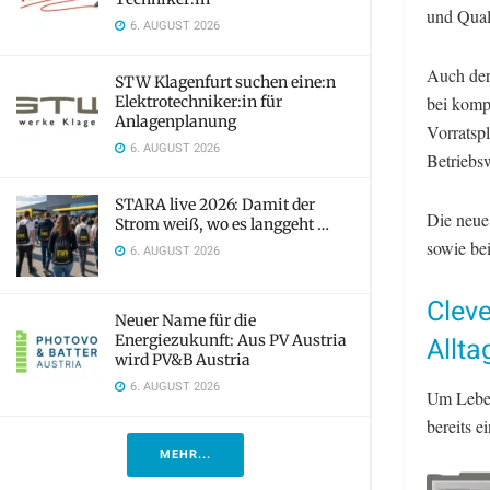
und Quali
6. AUGUST 2026
Auch der
STW Klagenfurt suchen eine:n
Elektrotechniker:in für
bei komp
Anlagenplanung
Vorratspl
6. AUGUST 2026
Betriebs
STARA live 2026: Damit der
Die neue
Strom weiß, wo es langgeht …
sowie be
6. AUGUST 2026
Cleve
Neuer Name für die
Energiezukunft: Aus PV Austria
Allta
wird PV&B Austria
6. AUGUST 2026
Um Leben
bereits 
MEHR...