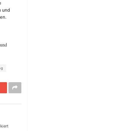
e
n und
en.
 und
ng
kiert