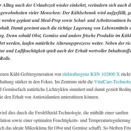
 Alltag nach der Urlaubszeit wieder einkehrt, verändern sich auch d
gewohnheiten vieler Menschen: Der Kühlschrank wird aufgefüllt, g
 werden geplant und Meal-Prep sowie Schul- und Arbeitsroutinen b
halt. Damit gewinnt auch die richtige Lagerung von Lebensmitteln 
g. Denn sobald Obst, Gemüse und andere frische Produkte im Küh
rt werden, laufen natürliche Alterungsprozesse weiter. Neben der ri
r und Luftfeuchtigkeit spielt auch der Erhalt wertvoller Inhaltsstoff
Rolle.
neuen Kühl-Gefriergeneration von
elektrabregenz KSN 102800 X
rückt
haltung stärker in den Fokus. Im Zentrum steht die
VitalCare-Technolo
d Gemüsefach natürliche Lichtzyklen simuliert und damit gezielt Bedi
die den Erhalt von Antioxidantien unterstützen können.
ird dies durch die FreshShield-Technologie, die mithilfe einer sanften
ulation sowie einer optimalen Feuchtigkeits- und Temperaturregulierung
ach das ideale Mikroklima für Obst und Gemüse schafft. So bleiben Fris