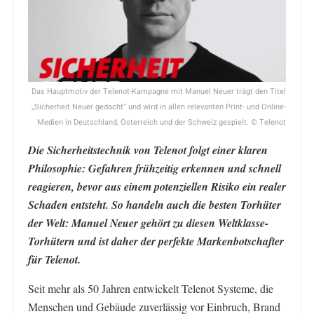
Das Hauptmotiv der Telenot-Kampagne mit Manuel Neuer trägt den Titel
„Sicherheit Neuer gedacht“ und wird in allen relevanten Print- und Online-
Medien in Deutschland, Österreich und der Schweiz gespielt. © Telenot
Die Sicherheitstechnik von Telenot folgt einer klaren
Philosophie: Gefahren frühzeitig erkennen und schnell
reagieren, bevor aus einem potenziellen Risiko ein realer
Schaden entsteht. So handeln auch die besten Torhüter
der Welt: Manuel Neuer gehört zu diesen Weltklasse-
Torhütern und ist daher der perfekte Markenbotschafter
für Telenot.
Seit mehr als 50 Jahren entwickelt Telenot Systeme, die
Menschen und Gebäude zuverlässig vor Einbruch, Brand