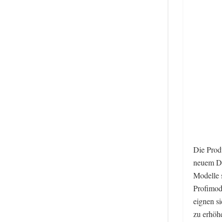
Die Prod
neuem De
Modelle s
Profimod
eignen s
zu erhöh