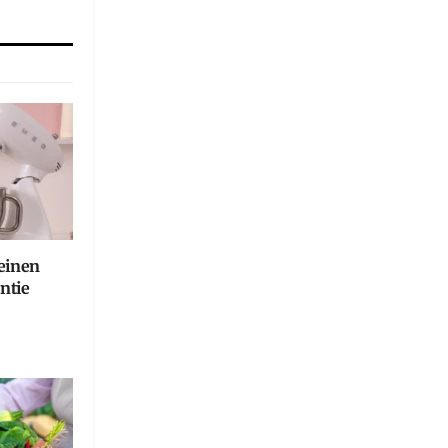
einen
ntie