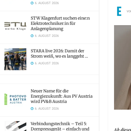
6. AUGUST 2026
vo
STW Klagenfurt suchen eine:n
Elektrotechniker:in für
Anlagenplanung
6. AUGUST 2026
STARA live 2026: Damit der
Strom weiß, wo es langgeht …
6. AUGUST 2026
Neuer Name für die
Energiezukunft: Aus PV Austria
wird PV&B Austria
6. AUGUST 2026
Verbindungstechnik – Teil 5:
Dornpressgerät – einfach und
Ab diese