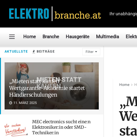
Ihr unabhängi
Home
Branche
Hausgeräte
Multimedia
Elekt
AKTUELLSTE
BEITRÄGE
Filter
„Mieten statt kaufen“:
Home
H
Wertgarantie-Akademie startet
Händlerschulungen
„M
11. MÄRZ 2025
We
MEC electronics sucht eine:n
st
Elektroniker:in oder SMD-
Techniker:in