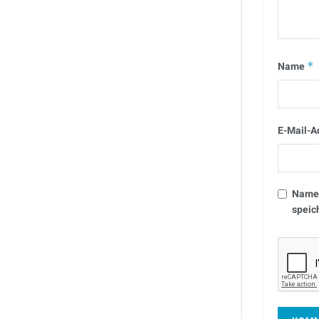
Name
*
E-Mail-A
Name,
speic