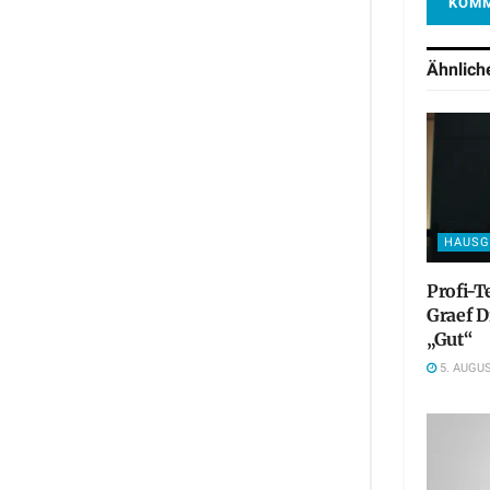
Ähnlic
HAUSG
Profi-T
Graef D
„Gut“
5. AUGUS