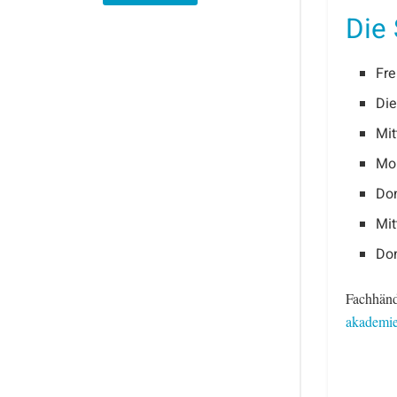
Die
Fre
Die
Mi
Mo
Do
Mi
Do
Fachhänd
akademie