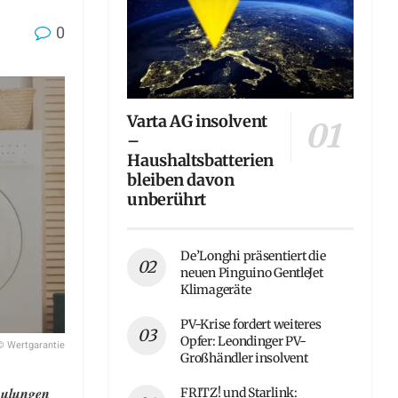
0
Varta AG insolvent
–
Haushaltsbatterien
bleiben davon
unberührt
De’Longhi präsentiert die
neuen Pinguino GentleJet
Klimageräte
PV-Krise fordert weiteres
Opfer: Leondinger PV-
© Wertgarantie
Großhändler insolvent
hulungen
FRITZ! und Starlink: