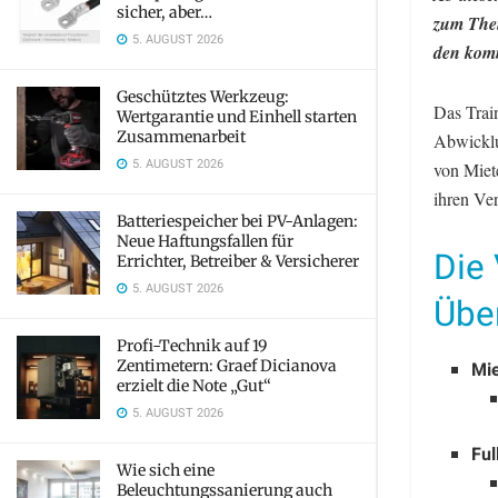
sicher, aber…
zum Them
5. AUGUST 2026
den kom
Geschütztes Werkzeug:
Das Train
Wertgarantie und Einhell starten
Zusammenarbeit
Abwicklu
5. AUGUST 2026
von Miete
ihren Ve
Batteriespeicher bei PV-Anlagen:
Neue Haftungsfallen für
Die 
Errichter, Betreiber & Versicherer
5. AUGUST 2026
Übe
Profi-Technik auf 19
Zentimetern: Graef Dicianova
Mie
erzielt die Note „Gut“
5. AUGUST 2026
Ful
Wie sich eine
Beleuchtungssanierung auch