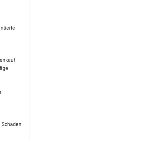
ntierte
tenkauf.
räge
e
i Schäden