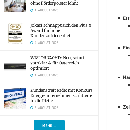
ohne Förderpolster lohnt
4. AUGUST 2026
Ers
Jokari schnappt sich den Plus X
Award für hohe
Kundenzufriedenheit
4. AUGUST 2026
Fin
WISI OR 740HD: Neu, sofort
startklar & für Österreich
optimiert
4. AUGUST 2026
Nac
Kundenstreit endet mit Konkurs:
Energieunternehmen schlitterte
in die Pleite
Zei
3. AUGUST 2026
MEHR...