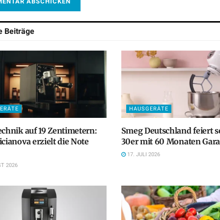
he
Beiträge
ERÄTE
HAUSGERÄTE
echnik auf 19 Zentimetern:
Smeg Deutschland feiert s
icianova erzielt die Note
30er mit 60 Monaten Gara
17. JULI 2026
T 2026