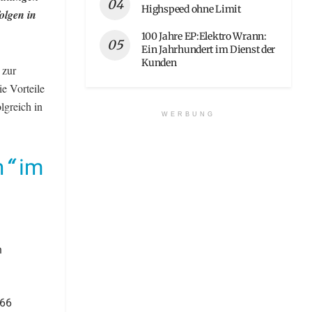
Highspeed ohne Limit
olgen in
100 Jahre EP:Elektro Wrann:
Ein Jahrhundert im Dienst der
Kunden
 zur
e Vorteile
lgreich in
WERBUNG
n
“
im
n
 66