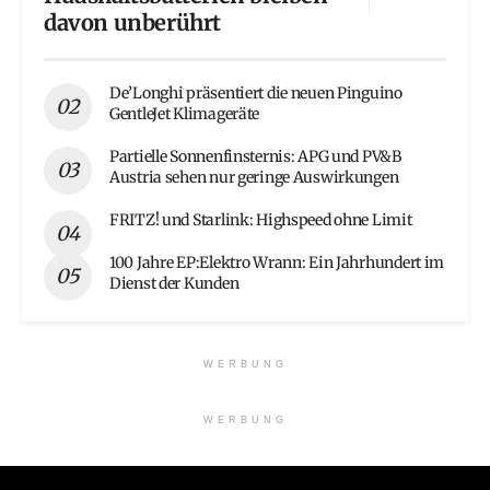
davon unberührt
De’Longhi präsentiert die neuen Pinguino
GentleJet Klimageräte
Partielle Sonnenfinsternis: APG und PV&B
Austria sehen nur geringe Auswirkungen
FRITZ! und Starlink: Highspeed ohne Limit
100 Jahre EP:Elektro Wrann: Ein Jahrhundert im
Dienst der Kunden
WERBUNG
WERBUNG