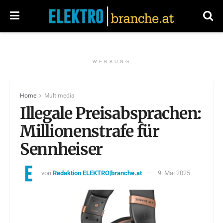
WERBUNG
Home
Multimedia
Illegale Preisabsprachen:
Millionenstrafe für
Sennheiser
von
Redaktion ELEKTRO|branche.at
9. Mai 2025