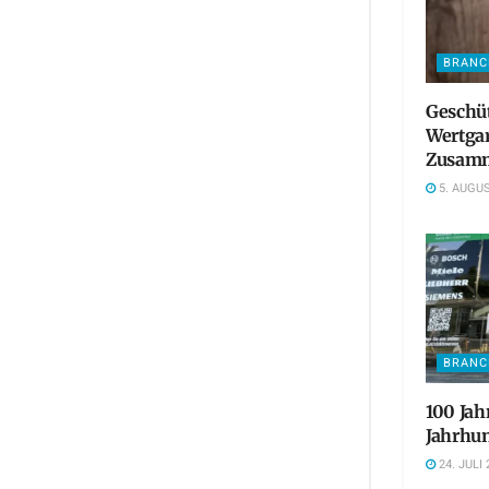
BRANC
Geschü
Wertgar
Zusamm
5. AUGUS
BRANC
100 Jah
Jahrhun
24. JULI 