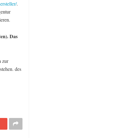
rsteller/
.
entur
ieren.
en). Das
 zur
stehen. des