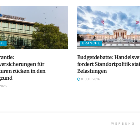
HE
BRANCHE
antie:
Budgetdebatte: Handelsv
versicherungen für
fordert Standortpolitik sta
uren rücken in den
Belastungen
grund
8. JULI 2026
2026
WERBUNG