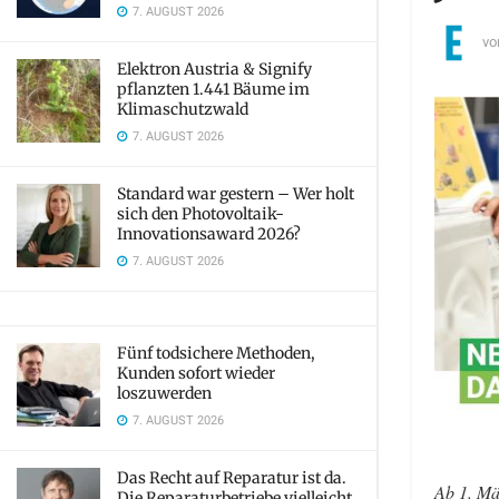
7. AUGUST 2026
vo
Elektron Austria & Signify
pflanzten 1.441 Bäume im
Klimaschutzwald
7. AUGUST 2026
Standard war gestern – Wer holt
sich den Photovoltaik-
Innovationsaward 2026?
7. AUGUST 2026
Fünf todsichere Methoden,
Kunden sofort wieder
loszuwerden
7. AUGUST 2026
Das Recht auf Reparatur ist da.
Ab 1. Mä
Die Reparaturbetriebe vielleicht