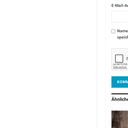
E-Mail-A
Name,
speic
Ähnlic