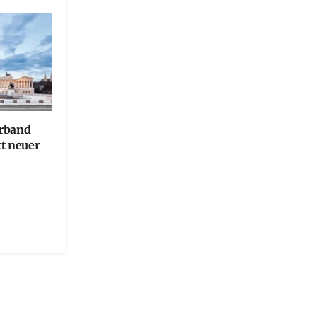
erband
tt neuer