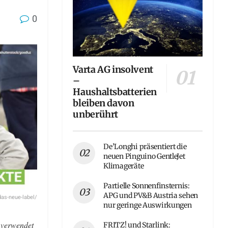
0
Varta AG insolvent
–
Haushaltsbatterien
bleiben davon
unberührt
De’Longhi präsentiert die
neuen Pinguino GentleJet
Klimageräte
Partielle Sonnenfinsternis:
APG und PV&B Austria sehen
as-neue-label/
nur geringe Auswirkungen
s verwendet
FRITZ! und Starlink: