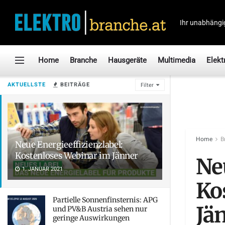
Ihr unabhängi
Home
Branche
Hausgeräte
Multimedia
Elekt
AKTUELLSTE
BEITRÄGE
Filter
Home
B
Neue Energieeffizienzlabel:
Kostenloses Webinar im Jänner
Ne
1. JANUAR 2021
Ko
Partielle Sonnenfinsternis: APG
Jä
und PV&B Austria sehen nur
geringe Auswirkungen