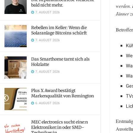
bald nicht mehr.
werden. 
7. AUGUST 2026
Jänner z
Rebellen im Keller: Wenn die
Betroffen
Solaranlage Bitcoins schürft
7. AUGUST 2026
Küh
We
Das Smarthome tarnt sich als
Holzlatte
Wa
7. AUGUST 2026
Wa
Ges
Plus X Award bestätigt
TVs
Markenqualität von Remington
6. AUGUST 2026
Lic
Erstmalig
MEC electronics sucht eine:n
Elektroniker:in oder SMD-
Ausstell
Techniker:in