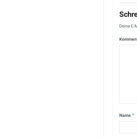
Schr
Deine E-M
Kommen
Name
*