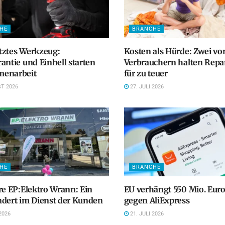
HE
BRANCHE
tztes Werkzeug:
Kosten als Hürde: Zwei vo
antie und Einhell starten
Verbrauchern halten Repa
enarbeit
für zu teuer
T 2026
27. JULI 2026
HE
BRANCHE
re EP:Elektro Wrann: Ein
EU verhängt 550 Mio. Euro
dert im Dienst der Kunden
gegen AliExpress
2026
21. JULI 2026