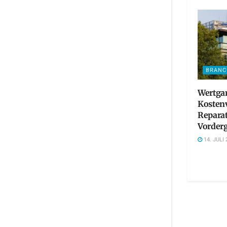
BRANC
Wertgar
Kosten
Reparat
Vorder
14. JULI 