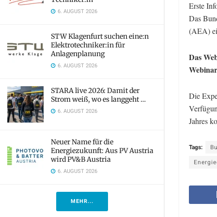
Erste In
6. AUGUST 2026
Das Bund
(AEA) ein
STW Klagenfurt suchen eine:n
Elektrotechniker:in für
Anlagenplanung
Das Webi
6. AUGUST 2026
Webinar 
STARA live 2026: Damit der
Die Expe
Strom weiß, wo es langgeht …
Verfügun
6. AUGUST 2026
Jahres k
Neuer Name für die
Tags:
Bu
Energiezukunft: Aus PV Austria
wird PV&B Austria
Energie
6. AUGUST 2026
MEHR...