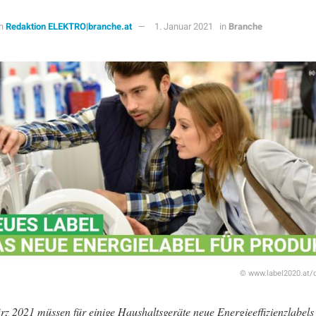
n
Redaktion ELEKTRO|branche.at
1. Januar 2021
in
Branche
© www.label2020.at/d
rz 2021 müssen für einige Haushaltsgeräte neue Energieeffizienzlabel