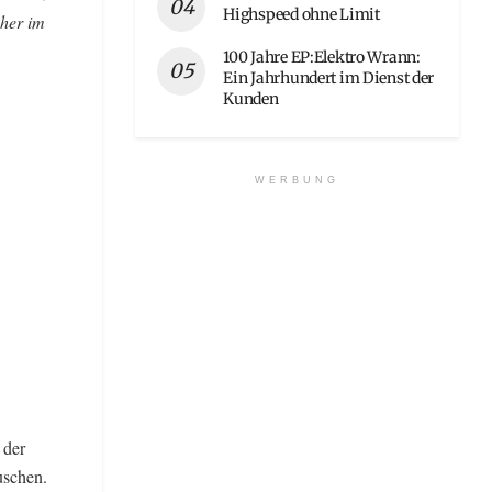
Highspeed ohne Limit
her im
100 Jahre EP:Elektro Wrann:
Ein Jahrhundert im Dienst der
Kunden
WERBUNG
 der
uschen.