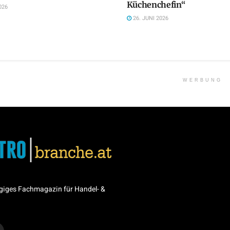
Küchenchefin“
026
26. JUNI 2026
WERBUNG
giges Fachmagazin für Handel- &