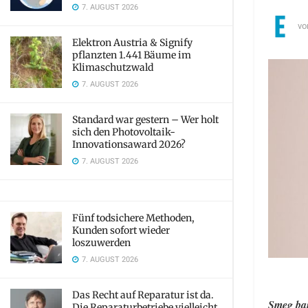
7. AUGUST 2026
vo
Elektron Austria & Signify
pflanzten 1.441 Bäume im
Klimaschutzwald
7. AUGUST 2026
Standard war gestern – Wer holt
sich den Photovoltaik-
Innovationsaward 2026?
7. AUGUST 2026
Fünf todsichere Methoden,
Kunden sofort wieder
loszuwerden
7. AUGUST 2026
Das Recht auf Reparatur ist da.
Smeg bau
Die Reparaturbetriebe vielleicht