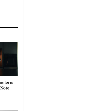
metern:
e Note