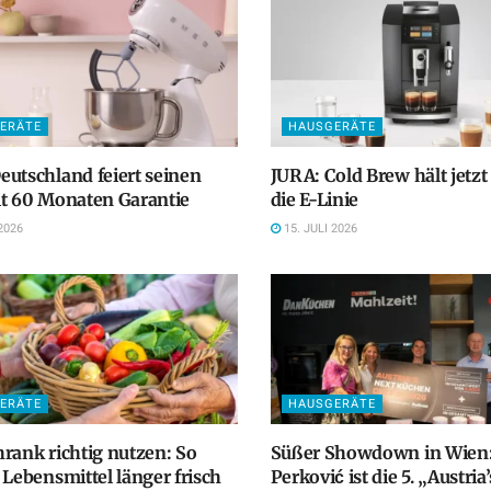
ERÄTE
HAUSGERÄTE
utschland feiert seinen
JURA: Cold Brew hält jetzt
t 60 Monaten Garantie
die E-Linie
2026
15. JULI 2026
ERÄTE
HAUSGERÄTE
rank richtig nutzen: So
Süßer Showdown in Wien:
 Lebensmittel länger frisch
Perković ist die 5. „Austria