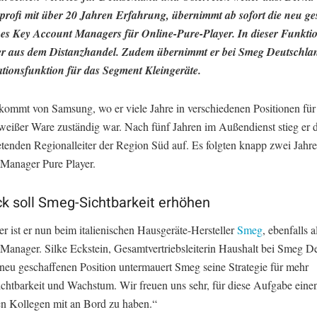
sprofi mit über 20 Jahren Erfahrung, übernimmt ab sofort die neu g
ines Key Account Managers für Online-Pure-Player. In dieser Funktio
er aus dem Distanzhandel. Zudem übernimmt er bei Smeg Deutschla
tionsfunktion für das Segment Kleingeräte.
kommt von Samsung, wo er viele Jahre in verschiedenen Positionen für
 weißer Ware zuständig war. Nach fünf Jahren im Außendienst stieg er 
retenden Regionalleiter der Region Süd auf. Es folgten knapp zwei Jahr
Manager Pure Player.
k soll Smeg-Sichtbarkeit erhöhen
er ist er nun beim italienischen Hausgeräte-Hersteller
Smeg
, ebenfalls 
Manager. Silke Eckstein, Gesamtvertriebsleiterin Haushalt bei Smeg D
 neu geschaffenen Position untermauert Smeg seine Strategie für mehr
chtbarkeit und Wachstum. Wir freuen uns sehr, für diese Aufgabe eine
en Kollegen mit an Bord zu haben.“