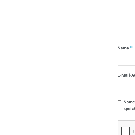
Name
*
E-Mail-A
Name,
speic