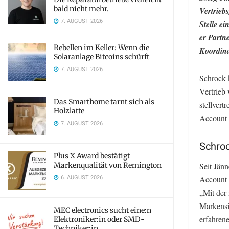
bald nicht mehr.
Vertrieb
7. AUGUST 2026
Stelle e
er Partn
Rebellen im Keller: Wenn die
Koordina
Solaranlage Bitcoins schürft
7. AUGUST 2026
Schrock 
Vertrieb
Das Smarthome tarnt sich als
stellvert
Holzlatte
Account 
7. AUGUST 2026
Schroc
Plus X Award bestätigt
Markenqualität von Remington
Seit Jänn
6. AUGUST 2026
Account 
„Mit der
Markensi
MEC electronics sucht eine:n
erfahren
Elektroniker:in oder SMD-
Techniker:in