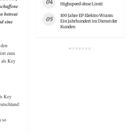
Highspeed ohne Limit
eschaffene
n betreut
100 Jahre EP:Elektro Wrann:
Ein Jahrhundert im Dienst der
nd eine
Kunden
 den
WERBUNG
dort zum
e als Key
als Key
eutschland:
n so