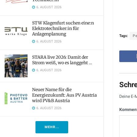
6. AUGUST 2026
STW Klagenfurt suchen eine:n
Elektrotechniker:in für
Anlagenplanung
Tags:
Pe
6. AUGUST 2026
STARA live 2026: Damit der
Strom weiß, wo es langgeht …
6. AUGUST 2026
Schr
Neuer Name für die
Energiezukunft: Aus PV Austria
Deine E-M
wird PV&B Austria
6. AUGUST 2026
Kommen
MEHR...