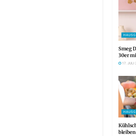
HAUSG
Smeg De
30er mi
17. JULI 
HAUSG
Kühlsch
bleiben