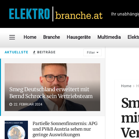
Ihr unabhängi
Home
Branche
Hausgeräte
Multimedia
Elekt
AKTUELLSTE
BEITRÄGE
Filter
Home
H
Smeg Deutschland erweitert mit
Bernd Schrock sein Vertriebsteam
Sm
22. FEBRUAR 2024
mi
Partielle Sonnenfinsternis: APG
Ve
und PV&B Austria sehen nur
geringe Auswirkungen