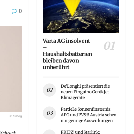
0
Varta AG insolvent
–
Haushaltsbatterien
bleiben davon
unberührt
De’Longhi präsentiert die
neuen Pinguino GentleJet
Klimageräte
Partielle Sonnenfinsternis:
APG und PV&B Austria sehen
© Smeg
nur geringe Auswirkungen
 Schrock,
FRITZ! und Starlink: