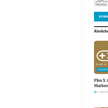
Ähnlic
HAUSG
Plus X 
Marken
6. AUGUS