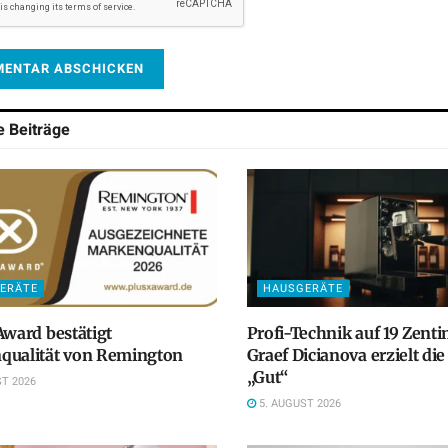
he
Beiträge
ERÄTE
HAUSGERÄTE
Award bestätigt
Profi-Technik auf 19 Zenti
qualität von Remington
Graef Dicianova erzielt di
„Gut“
T 2026
5. AUGUST 2026