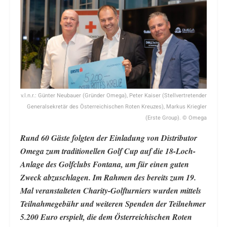
v.l.n.r.: Günter Neubauer (Gründer Omega), Peter Kaiser (Stellvertretender
Generalsekretär des Österreichischen Roten Kreuzes), Markus Kriegler
(Erste Group). © Omega
Rund 60 Gäste folgten der Einladung von Distributor
Omega zum traditionellen Golf Cup auf die 18-Loch-
Anlage des Golfclubs Fontana, um für einen guten
Zweck abzuschlagen. Im Rahmen des bereits zum 19.
Mal veranstalteten Charity-Golfturniers wurden mittels
Teilnahmegebühr und weiteren Spenden der Teilnehmer
5.200 Euro erspielt, die dem Österreichischen Roten