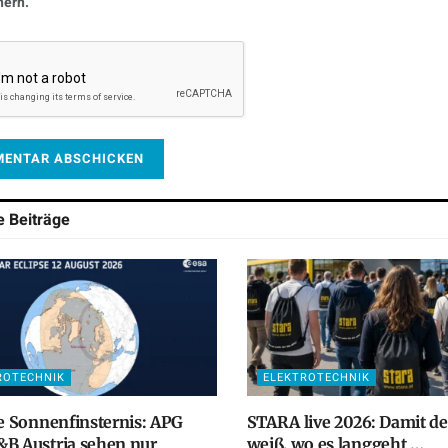
hern.
he
Beiträge
ROTECHNIK
ELEKTROTECHNIK
le Sonnenfinsternis: APG
STARA live 2026: Damit d
B Austria sehen nur
weiß, wo es langgeht …