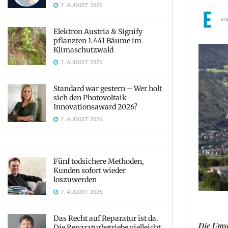
7. AUGUST 2026
vo
Elektron Austria & Signify
pflanzten 1.441 Bäume im
Klimaschutzwald
7. AUGUST 2026
Standard war gestern – Wer holt
sich den Photovoltaik-
Innovationsaward 2026?
7. AUGUST 2026
Fünf todsichere Methoden,
Kunden sofort wieder
loszuwerden
7. AUGUST 2026
Das Recht auf Reparatur ist da.
Die Umsa
Die Reparaturbetriebe vielleicht