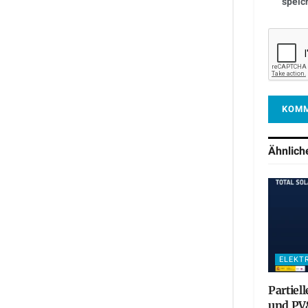
speic
Ähnlic
ELEKT
Partiel
und PV&