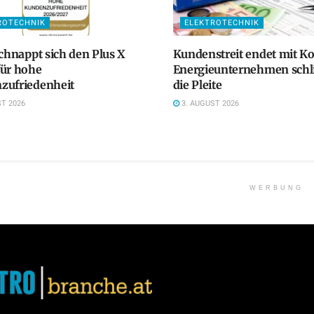
ROTECHNIK
ELEKTROTECHNIK
schnappt sich den Plus X
Kundenstreit endet mit K
für hohe
Energieunternehmen schlit
zufriedenheit
die Pleite
T 2026
3. AUGUST 2026
WERBUNG