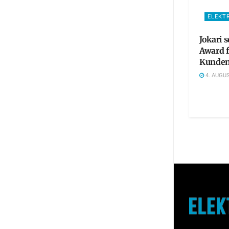
ELEKT
Jokari 
Award 
Kunden
4. AUGUS