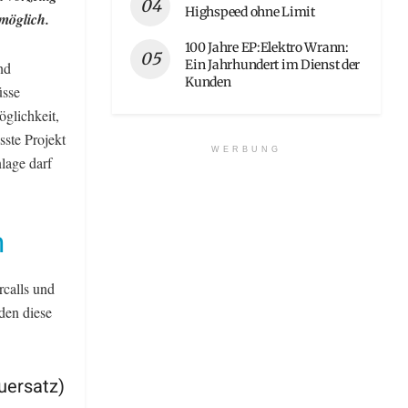
Highspeed ohne Limit
möglich.
100 Jahre EP:Elektro Wrann:
Ein Jahrhundert im Dienst der
nd
Kunden
üsse
öglichkeit,
sste Projekt
WERBUNG
lage darf
n
rcalls und
rden diese
uersatz)