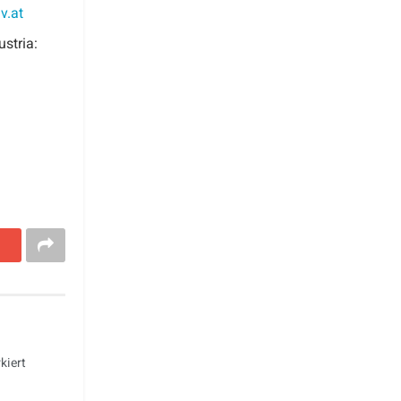
v.at
stria:
kiert