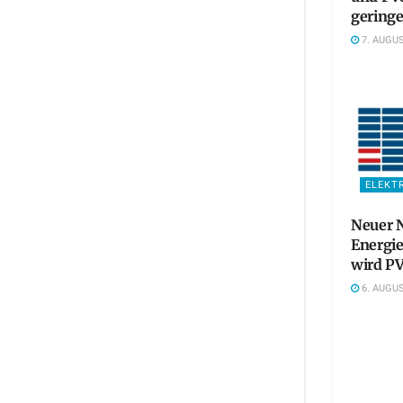
gering
7. AUGUS
ELEKT
Neuer N
Energie
wird PV
6. AUGUS