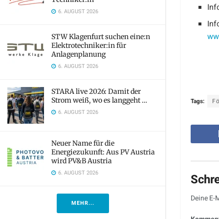
Inf
6. AUGUST 2026
Inf
www
STW Klagenfurt suchen eine:n
Elektrotechniker:in für
Anlagenplanung
6. AUGUST 2026
STARA live 2026: Damit der
Strom weiß, wo es langgeht …
Tags:
F
6. AUGUST 2026
Neuer Name für die
Energiezukunft: Aus PV Austria
wird PV&B Austria
6. AUGUST 2026
Schr
Deine E-M
MEHR...