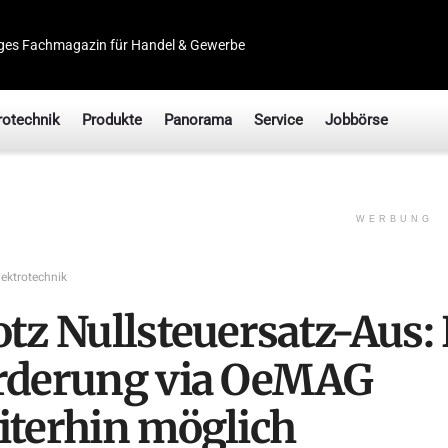
ges Fachmagazin für Handel & Gewerbe
rotechnik
Produkte
Panorama
Service
Jobbörse
WERBUNG
lektrotechnik
otz Nullsteuersatz-Aus:
rderung via OeMAG
iterhin möglich