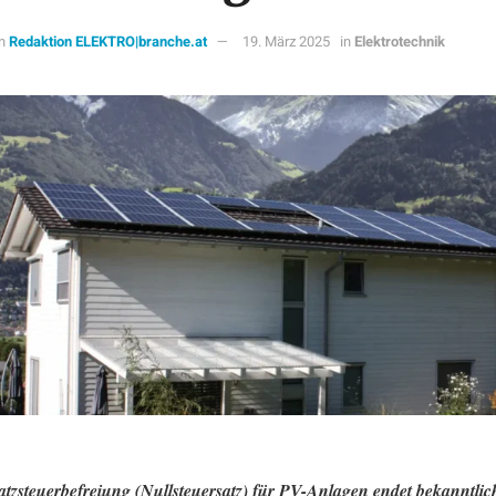
n
Redaktion ELEKTRO|branche.at
19. März 2025
in
Elektrotechnik
tzsteuerbefreiung (Nullsteuersatz) für PV-Anlagen endet bekanntlich