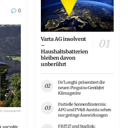
0
Varta AG insolvent
–
Haushaltsbatterien
bleiben davon
unberührt
De’Longhi präsentiert die
neuen Pinguino GentleJet
Klimageräte
Partielle Sonnenfinsternis:
APG und PV&B Austria sehen
© Sonnenkraft
nur geringe Auswirkungen
 vorzeitig
FRITZ! und Starlink: