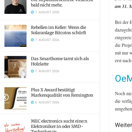
bald nicht mehr.
am 31. M
7. AUGUST 2026
Bei der 
Rebellen im Keller: Wenn die
dazugehö
Solaranlage Bitcoins schürft
eingerei
7. AUGUST 2026
die Proje
mit nur 
Das Smarthome tarnt sich als
erst nach
Holzlatte
7. AUGUST 2026
OeM
Plus X Award bestätigt
Noch nich
Markenqualität von Remington
die verfü
6. AUGUST 2026
umgehen
MEC electronics sucht eine:n
Weiter
Elektroniker:in oder SMD-
Techniker:in