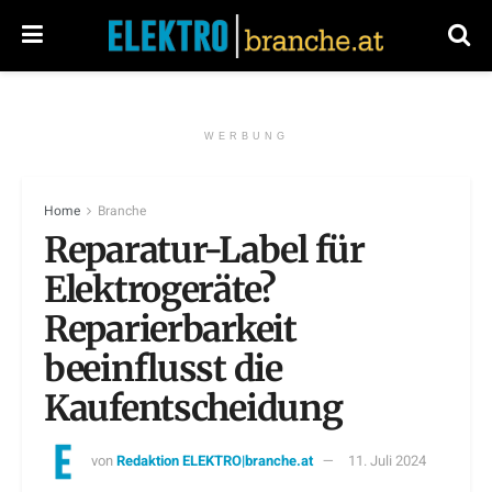
WERBUNG
Home
Branche
Reparatur-Label für
Elektrogeräte?
Reparierbarkeit
beeinflusst die
Kaufentscheidung
von
Redaktion ELEKTRO|branche.at
11. Juli 2024