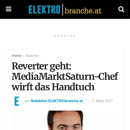
WERBUNG
Home
Branche
Reverter geht:
MediaMarktSaturn-Chef
wirft das Handtuch
von
Redaktion ELEKTRO|branche.at
7. März 2021