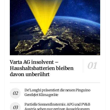
Varta AG insolvent –
Haushaltsbatterien bleiben
davon unberührt
De’Longhi präsentiert die neuen Pinguino
GentleJet Klimageräte
Partielle Sonnenfinsternis: APG und PV&B
Austria sehen nur geringe Auswirkungen