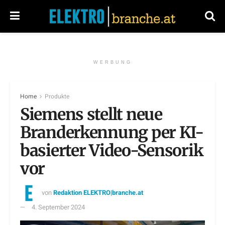
WERBUNG
Home
Produkte
Siemens stellt neue
Branderkennung per KI-
basierter Video-Sensorik
vor
von
Redaktion ELEKTRO|branche.at
4. September 2024