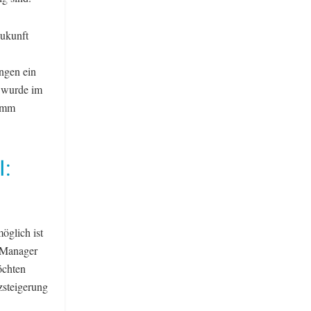
ukunft
ngen ein
 wurde im
ramm
I:
öglich ist
t Manager
öchten
zsteigerung