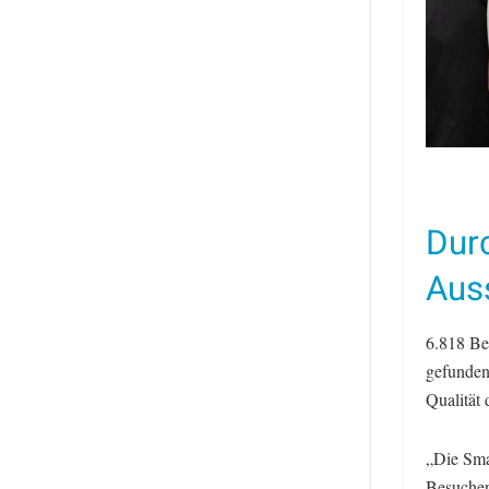
Dur
Auss
6.818 Be
gefunden
Qualität 
„Die Sma
Besucherf