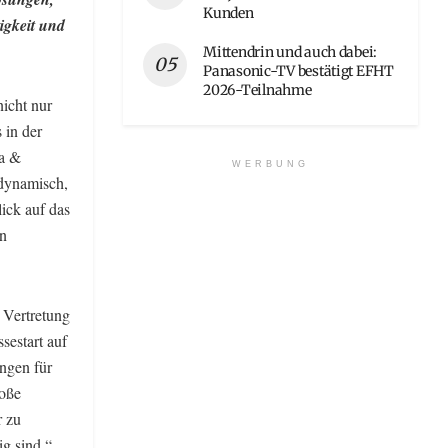
Kunden
igkeit und
Mittendrin und auch dabei:
Panasonic-TV bestätigt EFHT
2026-Teilnahme
nicht nur
 in der
ia &
WERBUNG
 dynamisch,
lick auf das
en
 Vertretung
sestart auf
ngen für
roße
r zu
ig sind.“