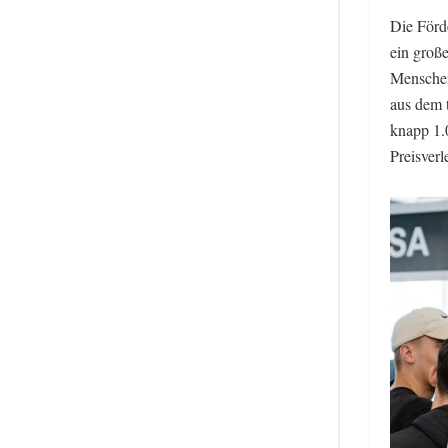
Die Förd
ein groß
Menschen
aus dem t
knapp 1.
Preisver