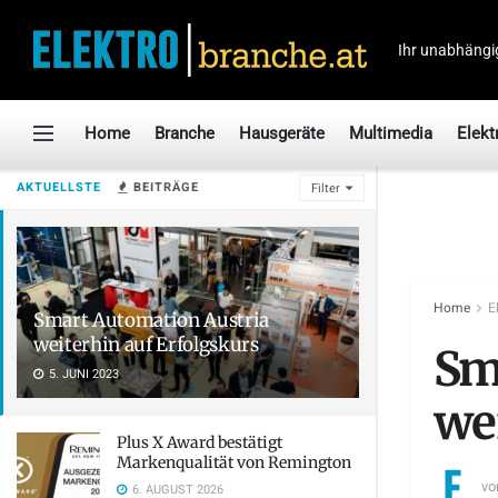
Ihr unabhängi
Home
Branche
Hausgeräte
Multimedia
Elekt
AKTUELLSTE
BEITRÄGE
Filter
Home
E
Smart Automation Austria
weiterhin auf Erfolgskurs
Sm
5. JUNI 2023
we
Plus X Award bestätigt
Markenqualität von Remington
vo
6. AUGUST 2026