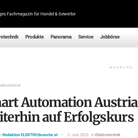
ges Fachmagazin für Handel & Gewerbe
rotechnik
Produkte
Panorama
Service
Jobbörse
WERBUNG
lektrotechnik
art Automation Austria
iterhin auf Erfolgskurs
n
Redaktion ELEKTRO|branche.at
5. Juni 2023
in
Elektrotechnik