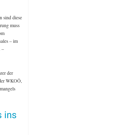
n sind diese
ierung muss
vom
sales – im
n –
rer der
e der WKOÖ,
emangels
 ins