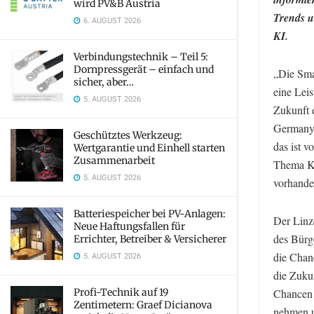
wird PV&B Austria
Trends u
6. AUGUST 2026
KI.
Verbindungstechnik – Teil 5:
Dornpressgerät – einfach und
„Die Smar
sicher, aber…
eine Leis
5. AUGUST 2026
Zukunft 
Germany,
Geschütztes Werkzeug:
das ist v
Wertgarantie und Einhell starten
Zusammenarbeit
Thema KI
5. AUGUST 2026
vorhanden
Batteriespeicher bei PV-Anlagen:
Der Linz
Neue Haftungsfallen für
des Bürg
Errichter, Betreiber & Versicherer
die Chan
5. AUGUST 2026
die Zukun
Profi-Technik auf 19
Chancen 
Zentimetern: Graef Dicianova
nehmen un