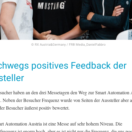
© RX Austria&Germany / FRB Media_DanielFabbro
chwegs positives Feedback der
teller
sucher haben an den drei Messetagen den Weg zur Smart Automation A
. Neben der Besucher Frequenz wurde von Seiten der Aussteller aber a
der Besucher äußerst positiv bewertet.
rt Automation Austria ist eine Messe auf sehr hohem Niveau. Die
requenz ist enorm hoch, aber es ist nicht nur die Frequenz, die uns pos