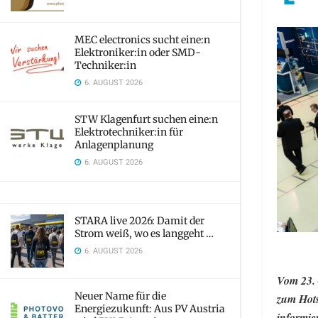
MEC electronics sucht eine:n
Elektroniker:in oder SMD-
Techniker:in
6. AUGUST 2026
STW Klagenfurt suchen eine:n
Elektrotechniker:in für
Anlagenplanung
6. AUGUST 2026
STARA live 2026: Damit der
Strom weiß, wo es langgeht …
6. AUGUST 2026
Vom 23. 
Neuer Name für die
zum Hots
Energiezukunft: Aus PV Austria
informie