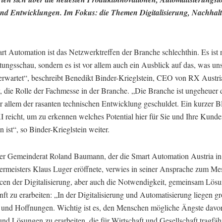
nd Entwicklungen. Im Fokus: die Themen Digitalisierung, Nachhalt
t Automation ist das Netzwerktreffen der Branche schlechthin. Es ist 
tungsschau, sondern es ist vor allem auch ein Ausblick auf das, was uns
erwartet“, beschreibt Benedikt Binder-Krieglstein, CEO von RX Austr
 die Rolle der Fachmesse in der Branche. „Die Branche ist ungeheuer
or allem der rasanten technischen Entwicklung geschuldet. Ein kurzer B
 reicht, um zu erkennen welches Potential hier für Sie und Ihre Kund
 ist“, so Binder-Krieglstein weiter.
er Gemeinderat Roland Baumann, der die Smart Automation Austria in
ermeisters Klaus Luger eröffnete, verwies in seiner Ansprache zum Mes
cen der Digitalisierung, aber auch die Notwendigkeit, gemeinsam Lösu
ft zu erarbeiten: „In der Digitalisierung und Automatisierung liegen g
und Hoffnungen. Wichtig ist es, den Menschen mögliche Ängste davo
d Lösungen zu erarbeiten, die für Wirtschaft und Gesellschaft tragfäh