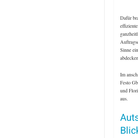
Dafür bra
effizien
ganzheit
Auftragse
Sinne ei
abdecken“
Im ansch
Festo Gb
und Flor
aus.
Aut
Blic