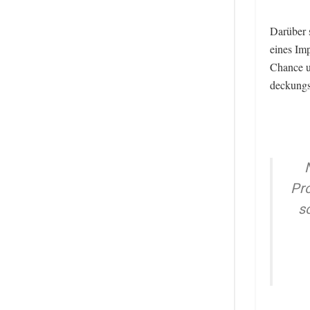
Darüber 
eines Imp
Chance un
deckungs
Pr
s