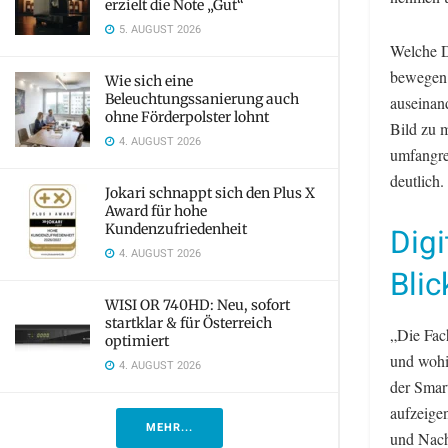
erzielt die Note „Gut“
5. AUGUST 2026
Welche D
bewegen 
Wie sich eine
Beleuchtungssanierung auch
auseinan
ohne Förderpolster lohnt
Bild zu 
4. AUGUST 2026
umfangre
deutlich.
Jokari schnappt sich den Plus X
Award für hohe
Kundenzufriedenheit
Digi
4. AUGUST 2026
Blic
WISI OR 740HD: Neu, sofort
startklar & für Österreich
„Die Fac
optimiert
und wohi
4. AUGUST 2026
der Smar
aufzeigen
MEHR...
und Nachh