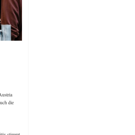
ustria
uch die
itiv stimmt,