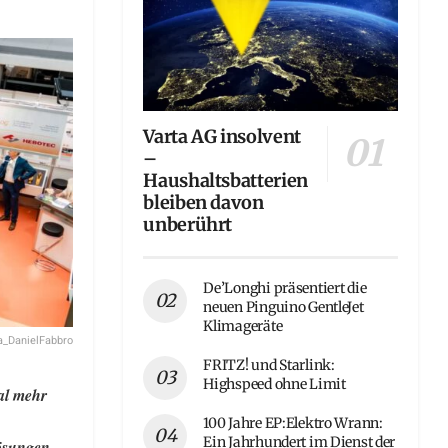
Varta AG insolvent
–
Haushaltsbatterien
bleiben davon
unberührt
De’Longhi präsentiert die
neuen Pinguino GentleJet
Klimageräte
a_DanielFabbro
FRITZ! und Starlink:
Highspeed ohne Limit
al mehr
100 Jahre EP:Elektro Wrann:
Ein Jahrhundert im Dienst der
ösungen,