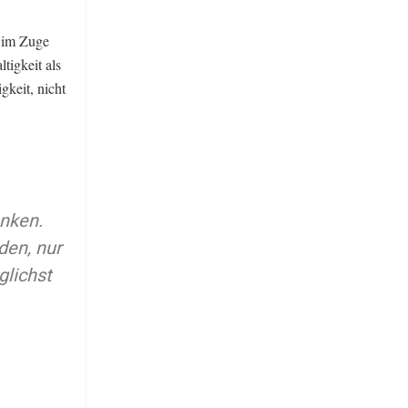
, im Zuge
tigkeit als
gkeit, nicht
enken.
den, nur
glichst