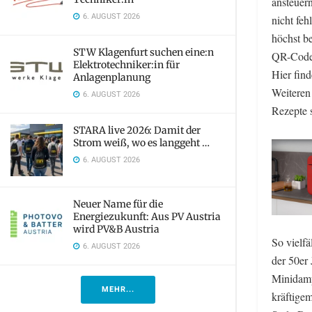
ansteuer
6. AUGUST 2026
nicht fe
höchst b
STW Klagenfurt suchen eine:n
QR-Code 
Elektrotechniker:in für
Hier fin
Anlagenplanung
Weiteren 
6. AUGUST 2026
Rezepte 
STARA live 2026: Damit der
Strom weiß, wo es langgeht …
6. AUGUST 2026
Neuer Name für die
Energiezukunft: Aus PV Austria
wird PV&B Austria
So vielfä
6. AUGUST 2026
der 50er
Minidamp
MEHR...
kräftigem