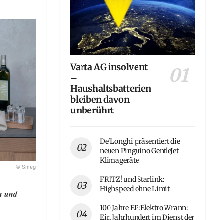
Varta AG insolvent
–
Haushaltsbatterien
bleiben davon
unberührt
De’Longhi präsentiert die
neuen Pinguino GentleJet
Klimageräte
© Smeg
FRITZ! und Starlink:
Highspeed ohne Limit
en und
100 Jahre EP:Elektro Wrann:
Ein Jahrhundert im Dienst der