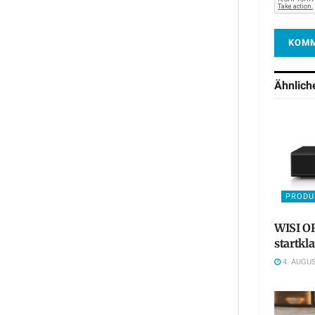
Ähnlic
PRODU
WISI OR
startkl
4. AUGUS