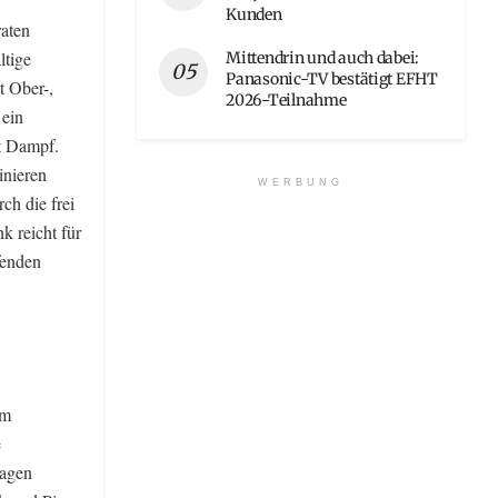
Kunden
aten
ltige
Mittendrin und auch dabei:
Panasonic-TV bestätigt EFHT
 Ober-,
2026-Teilnahme
 ein
t Dampf.
inieren
WERBUNG
ch die frei
k reicht für
fenden
um
e
lagen