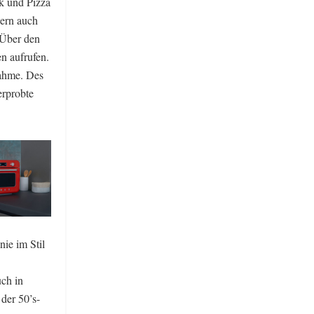
k und Pizza
dern auch
 Über den
n aufrufen.
nahme. Des
erprobte
nie im Stil
uch in
der 50’s-