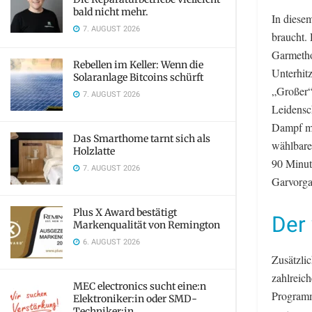
bald nicht mehr.
In diese
7. AUGUST 2026
braucht.
Garmetho
Rebellen im Keller: Wenn die
Unterhit
Solaranlage Bitcoins schürft
„Großer“
7. AUGUST 2026
Leidensc
Dampf mit
Das Smarthome tarnt sich als
wählbare
Holzlatte
90 Minut
7. AUGUST 2026
Garvorga
Plus X Award bestätigt
Der 
Markenqualität von Remington
6. AUGUST 2026
Zusätzli
zahlreic
MEC electronics sucht eine:n
Programm
Elektroniker:in oder SMD-
Techniker:in