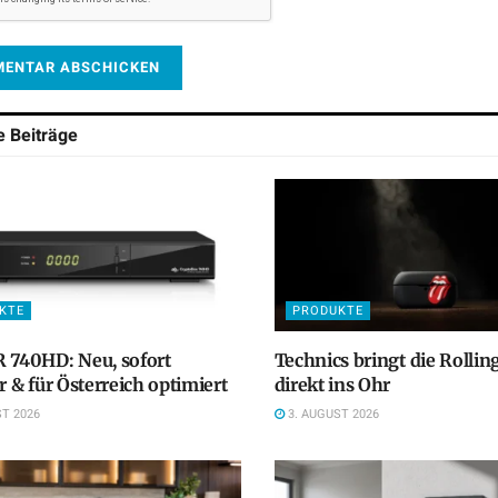
he
Beiträge
KTE
PRODUKTE
 740HD: Neu, sofort
Technics bringt die Rollin
ar & für Österreich optimiert
direkt ins Ohr
T 2026
3. AUGUST 2026