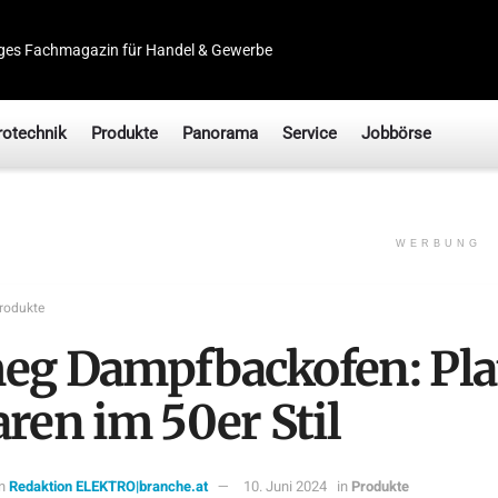
ges Fachmagazin für Handel & Gewerbe
rotechnik
Produkte
Panorama
Service
Jobbörse
WERBUNG
rodukte
eg Dampfbackofen: Pla
ren im 50er Stil
n
Redaktion ELEKTRO|branche.at
10. Juni 2024
in
Produkte