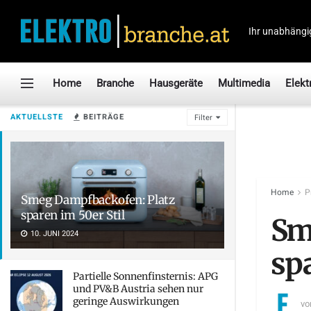
Ihr unabhängi
Home
Branche
Hausgeräte
Multimedia
Elekt
AKTUELLSTE
BEITRÄGE
Filter
Home
P
Smeg Dampfbackofen: Platz
sparen im 50er Stil
Sm
10. JUNI 2024
spa
Partielle Sonnenfinsternis: APG
und PV&B Austria sehen nur
geringe Auswirkungen
vo