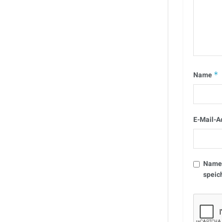
Name
*
E-Mail-A
Name,
speic