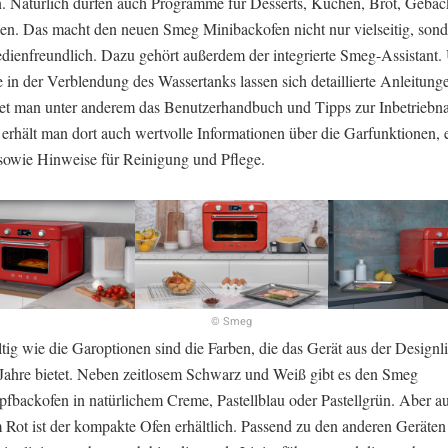
n. Natürlich dürfen auch Programme für Desserts, Kuchen, Brot, Gebäc
hlen. Das macht den neuen Smeg Minibackofen nicht nur vielseitig, son
edienfreundlich. Dazu gehört außerdem der integrierte Smeg-Assistant.
in der Verblendung des Wassertanks lassen sich detaillierte Anleitunge
det man unter anderem das Benutzerhandbuch und Tipps zur Inbetrieb
erhält man dort auch wertvolle Informationen über die Garfunktionen, 
sowie Hinweise für Reinigung und Pflege.
© Smeg
ltig wie die Garoptionen sind die Farben, die das Gerät aus der Designli
 Jahre bietet. Neben zeitlosem Schwarz und Weiß gibt es den Smeg
fbackofen in natürlichem Creme, Pastellblau oder Pastellgrün. Aber a
 Rot ist der kompakte Ofen erhältlich. Passend zu den anderen Geräten 