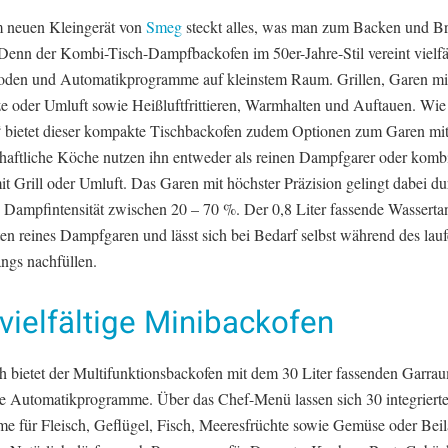
m neuen Kleingerät von
Smeg
steckt alles, was man zum Backen und Br
 Denn der Kombi-Tisch-Dampfbackofen im 50er-Jahre-Stil vereint vielfä
den und Automatikprogramme auf kleinstem Raum. Grillen, Garen mit
ze oder Umluft sowie Heißluftfrittieren, Warmhalten und Auftauen. Wie
 bietet dieser kompakte Tischbackofen zudem Optionen zum Garen mi
haftliche Köche nutzen ihn entweder als reinen Dampfgarer oder komb
 Grill oder Umluft. Das Garen mit höchster Präzision gelingt dabei dur
 Dampfintensität zwischen 20 – 70 %. Der 0,8 Liter fassende Wassertan
en reines Dampfgaren und lässt sich bei Bedarf selbst während des lau
ngs nachfüllen.
vielfältige Minibackofen
ch bietet der Multifunktionsbackofen mit dem 30 Liter fassenden Garra
he Automatikprogramme. Über das Chef-Menü lassen sich 30 integriert
e für Fleisch, Geflügel, Fisch, Meeresfrüchte sowie Gemüse oder Bei