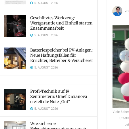
5. AUGUST 2026
vo
Geschütztes Werkzeug:
Wertgarantie und Einhell starten
Zusammenarbeit
5. AUGUST 2026
Batteriespeicher bei PV-Anlagen:
Neue Haftungsfallen für
Errichter, Betreiber & Versicherer
5. AUGUST 2026
Profi-Technik auf 19
Zentimetern: Graef Dicianova
erzielt die Note „Gut“
5. AUGUST 2026
Viele Sche
Stadtw
Wie sich eine
Le
Beleuchtungssanierung auch