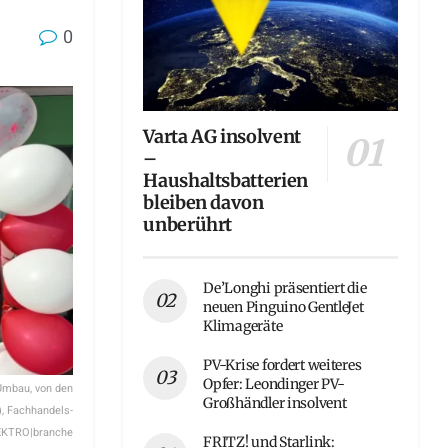
0
Varta AG insolvent
–
Haushaltsbatterien
bleiben davon
unberührt
De’Longhi präsentiert die
neuen Pinguino GentleJet
Klimageräte
PV-Krise fordert weiteres
Opfer: Leondinger PV-
Umbau, von den
Großhändler insolvent
, Fachhandels-
ELEKTRO|branche
FRITZ! und Starlink: