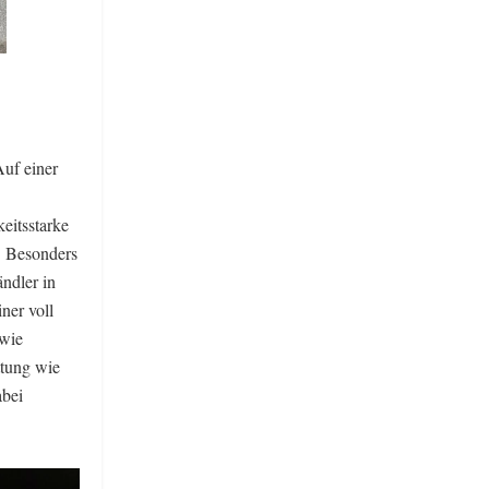
Auf einer
eitsstarke
t. Besonders
ändler in
ner voll
 wie
ttung wie
abei