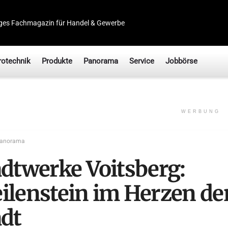
ges Fachmagazin für Handel & Gewerbe
rotechnik
Produkte
Panorama
Service
Jobbörse
WERBUNG
anorama
adtwerke Voitsberg:
ilenstein im Herzen de
adt