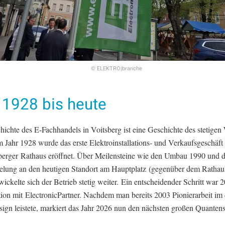
© ELEKTRO|branche
 1928 bis heute
hichte des E-Fachhandels in Voitsberg ist eine Geschichte des stetigen
m Jahr 1928 wurde das erste Elektroinstallations- und Verkaufsgeschäft
berger Rathaus eröffnet. Über Meilensteine wie den Umbau 1990 und d
elung an den heutigen Standort am Hauptplatz (gegenüber dem Rathau
ickelte sich der Betrieb stetig weiter. Ein entscheidender Schritt war 
ion mit ElectronicPartner. Nachdem man bereits 2003 Pionierarbeit im
ign leistete, markiert das Jahr 2026 nun den nächsten großen Quante