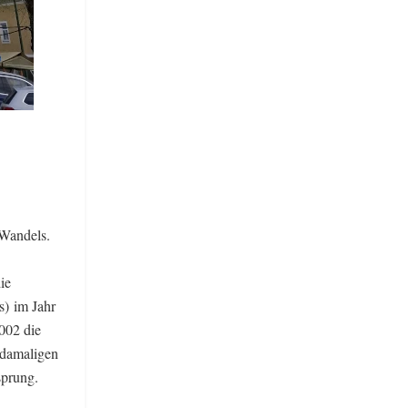
 Wandels.
ie
s) im Jahr
2002 die
 damaligen
nsprung.