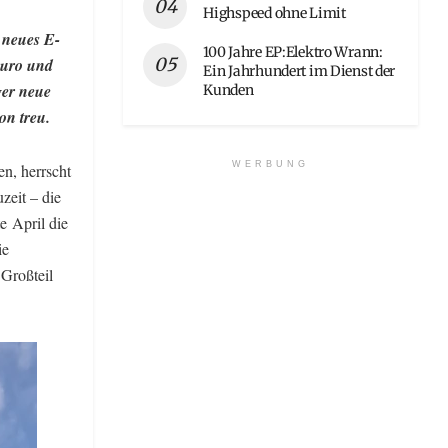
Highspeed ohne Limit
 neues E-
100 Jahre EP:Elektro Wrann:
Euro und
Ein Jahrhundert im Dienst der
ger neue
Kunden
on treu.
WERBUNG
n, herrscht
zeit – die
e April die
ie
 Großteil