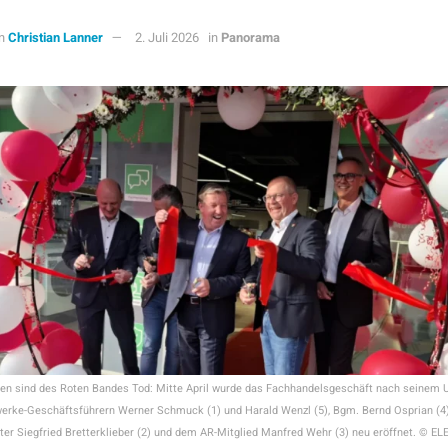
n
Christian Lanner
2. Juli 2026
in
Panorama
ren sind des Roten Bandes Tod: Mitte April wurde das Fachhandelsgeschäft nach seinem 
erke-Geschäftsführern Werner Schmuck (1) und Harald Wenzl (5), Bgm. Bernd Osprian (4)
iter Siegfried Bretterklieber (2) und dem AR-Mitglied Manfred Wehr (3) neu eröffnet. © 