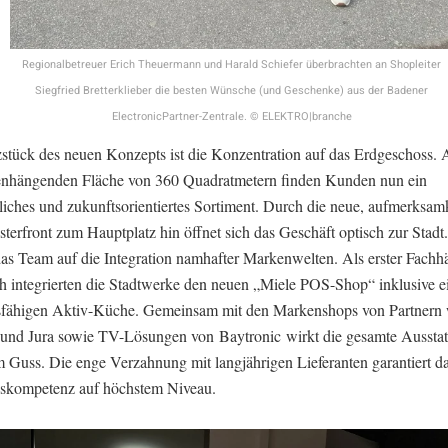
Regionalbetreuer Erich Theuermann und Harald Schiefer überbrachten an Shopleiter
Siegfried Bretterklieber die besten Wünsche (und Geschenke) aus der Badener
ElectronicPartner-Zentrale. © ELEKTRO|branche
stück des neuen Konzepts ist die Konzentration auf das Erdgeschoss. 
hängenden Fläche von 360 Quadratmetern finden Kunden nun ein
liches und zukunftsorientiertes Sortiment. Durch die neue, aufmerksamk
terfront zum Hauptplatz hin öffnet sich das Geschäft optisch zur Stad
 das Team auf die Integration namhafter Markenwelten. Als erster Fachh
ch integrierten die Stadtwerke den neuen „Miele POS-Shop“ inklusive ei
sfähigen Aktiv-Küche. Gemeinsam mit den Markenshops von Partnern
 und Jura sowie TV-Lösungen von Baytronic wirkt die gesamte Aussta
m Guss. Die enge Verzahnung mit langjährigen Lieferanten garantiert d
skompetenz auf höchstem Niveau.