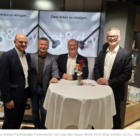
der ersten Fachhändler Österreichs hat man den neuen Miele-POS-Shop stehen. V.l.n.r.: W