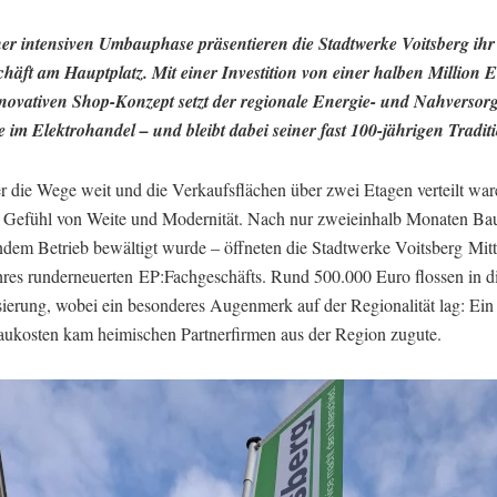
er intensiven Umbauphase präsentieren die Stadtwerke Voitsberg ihr
häft am Hauptplatz. Mit einer Investition von einer halben Million 
novativen Shop-Konzept setzt der regionale Energie- und Nahversor
 im Elektrohandel – und bleibt dabei seiner fast 100-jährigen Traditi
r die Wege weit und die Verkaufsflächen über zwei Etagen verteilt ware
n Gefühl von Weite und Modernität. Nach nur zweieinhalb Monaten Bau
endem Betrieb bewältigt wurde – öffneten die Stadtwerke Voitsberg Mitt
ihres runderneuerten EP:Fachgeschäfts. Rund 500.000 Euro flossen in d
ierung, wobei ein besonderes Augenmerk auf der Regionalität lag: Ein
ukosten kam heimischen Partnerfirmen aus der Region zugute.