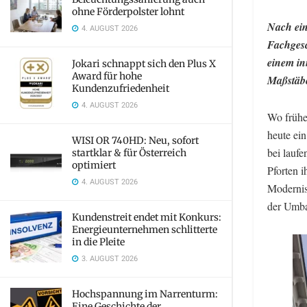
ohne Förderpolster lohnt
Nach ein
4. AUGUST 2026
Fachgesc
einem in
Jokari schnappt sich den Plus X
Award für hohe
Maßstäbe
Kundenzufriedenheit
4. AUGUST 2026
Wo frühe
heute ei
WISI OR 740HD: Neu, sofort
bei lauf
startklar & für Österreich
optimiert
Pforten 
4. AUGUST 2026
Modernis
der Umba
Kundenstreit endet mit Konkurs:
Energieunternehmen schlitterte
in die Pleite
3. AUGUST 2026
Hochspannung im Narrenturm:
Eine Geschichte der