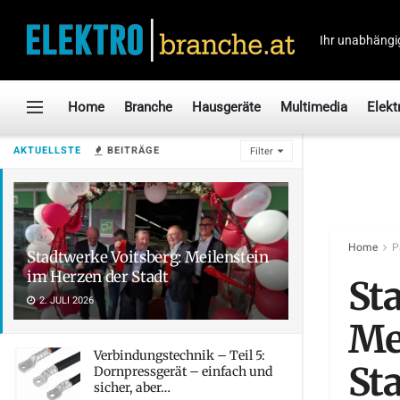
Ihr unabhängi
Home
Branche
Hausgeräte
Multimedia
Elekt
AKTUELLSTE
BEITRÄGE
Filter
Home
P
Stadtwerke Voitsberg: Meilenstein
im Herzen der Stadt
St
2. JULI 2026
Me
Verbindungstechnik – Teil 5:
St
Dornpressgerät – einfach und
sicher, aber…