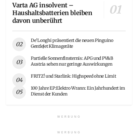
Varta AG insolvent –
Haushaltsbatterien bleiben
davon unberührt
De’Longhi präsentiert die neuen Pinguino
GentleJet Klimageräte
Partielle Sonnenfinsternis: APG und PV&B
Austria sehen nur geringe Auswirkungen
FRITZ! und Starlink: Highspeed ohne Limit
100 Jahre EP:Elektro Wrann: Ein Jahrhundert im
Dienst der Kunden
WERBUNG
WERBUNG