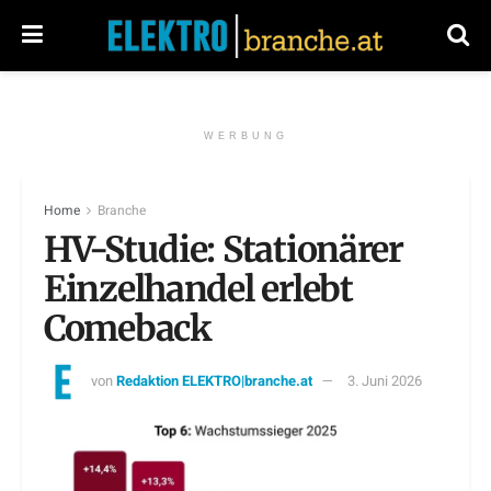
WERBUNG
Home
Branche
HV-Studie: Stationärer
Einzelhandel erlebt
Comeback
von
Redaktion ELEKTRO|branche.at
3. Juni 2026