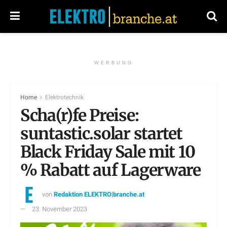
WERBUNG
Home
Elektrotechnik
Scha(r)fe Preise:
suntastic.solar startet
Black Friday Sale mit 10
% Rabatt auf Lagerware
von
Redaktion ELEKTRO|branche.at
23. November 2023