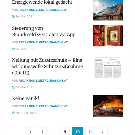
Energiewende lokal gedacht
VON
REDAKTION ELEKTRO|BRANCHE.AT
26. MAI 2021
Steuerung von
Brandmeldezentralen via App
VON
REDAKTION ELEKTRO|BRANCHE.AT
25. MAI 2021
Nullung mit Zusatzschutz – Eine
wirkungsvolle Schutzmaßnahme
(Teil III)
VON
REDAKTION ELEKTRO|BRANCHE.AT
25. MAI 2021
Keine Panik!
VON
REDAKTION ELEKTRO|BRANCHE.AT
20. APRIL 2021
1
…
9
10
11