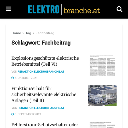
Home
Tag
Fachbeitrag
Schlagwort:
Fachbeitrag
Explosionsgeschützte elektrische
Betriebsmittel (Teil VI)
VON
REDAKTION ELEKTRO|BRANCHE.AT
7. OKTOBER 2021
Funktionserhalt für
sicherheitsrelevante elektrische
Anlagen (Teil II)
VON
REDAKTION ELEKTRO|BRANCHE.AT
6. SEPTEMBER 2021
Fehlerstrom-Schutzschalter oder