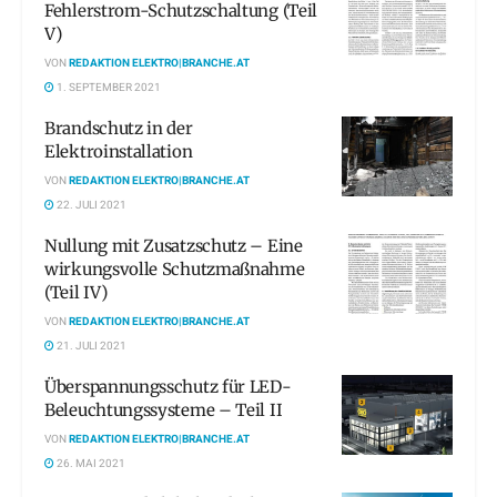
Fehlerstrom-Schutzschaltung (Teil
V)
VON
REDAKTION ELEKTRO|BRANCHE.AT
1. SEPTEMBER 2021
Brandschutz in der
Elektroinstallation
VON
REDAKTION ELEKTRO|BRANCHE.AT
22. JULI 2021
Nullung mit Zusatzschutz – Eine
wirkungsvolle Schutzmaßnahme
(Teil IV)
VON
REDAKTION ELEKTRO|BRANCHE.AT
21. JULI 2021
Überspannungsschutz für LED-
Beleuchtungssysteme – Teil II
VON
REDAKTION ELEKTRO|BRANCHE.AT
26. MAI 2021