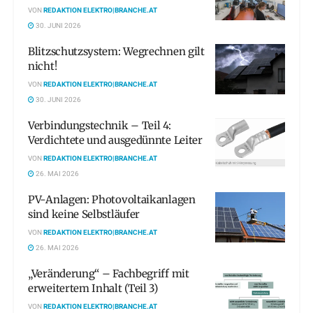
VON
REDAKTION ELEKTRO|BRANCHE.AT
30. JUNI 2026
Blitzschutzsystem: Wegrechnen gilt
nicht!
VON
REDAKTION ELEKTRO|BRANCHE.AT
30. JUNI 2026
Verbindungstechnik – Teil 4:
Verdichtete und ausgedünnte Leiter
VON
REDAKTION ELEKTRO|BRANCHE.AT
26. MAI 2026
PV-Anlagen: Photovoltaikanlagen
sind keine Selbstläufer
VON
REDAKTION ELEKTRO|BRANCHE.AT
26. MAI 2026
„Veränderung“ – Fachbegriff mit
erweitertem Inhalt (Teil 3)
VON
REDAKTION ELEKTRO|BRANCHE.AT