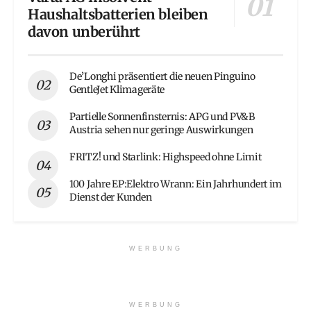
Haushaltsbatterien bleiben
davon unberührt
De’Longhi präsentiert die neuen Pinguino
GentleJet Klimageräte
Partielle Sonnenfinsternis: APG und PV&B
Austria sehen nur geringe Auswirkungen
FRITZ! und Starlink: Highspeed ohne Limit
100 Jahre EP:Elektro Wrann: Ein Jahrhundert im
Dienst der Kunden
WERBUNG
WERBUNG