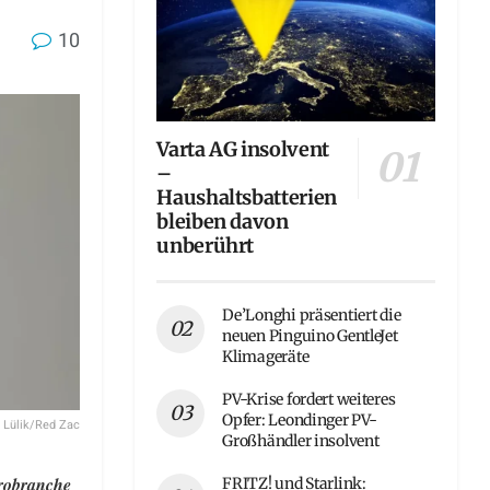
10
Varta AG insolvent
–
Haushaltsbatterien
bleiben davon
unberührt
De’Longhi präsentiert die
neuen Pinguino GentleJet
Klimageräte
PV-Krise fordert weiteres
Opfer: Leondinger PV-
n Lülik/Red Zac
Großhändler insolvent
trobranche
FRITZ! und Starlink: