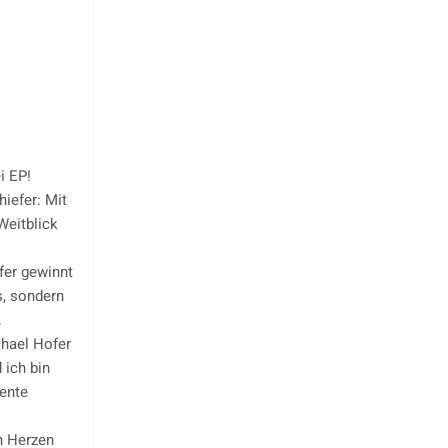
i EP!
hiefer: Mit
Weitblick
fer gewinnt
s, sondern
.
hael Hofer
ich bin
zente
n Herzen