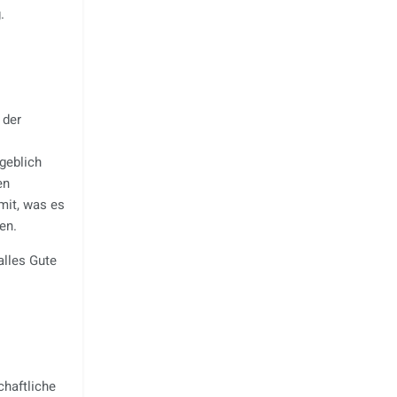
.
 der
geblich
en
 mit, was es
en.
alles Gute
chaftliche