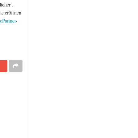
icher‘.
te eröffnen
icPartner
-