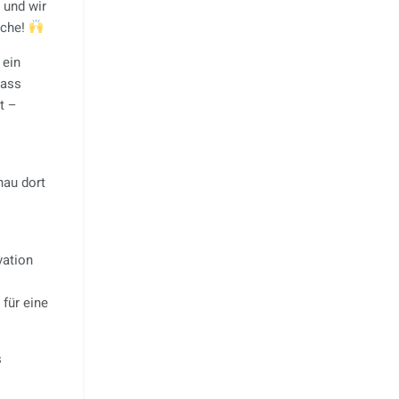
 und wir
nche!
 ein
dass
t –
nau dort
vation
für eine
s