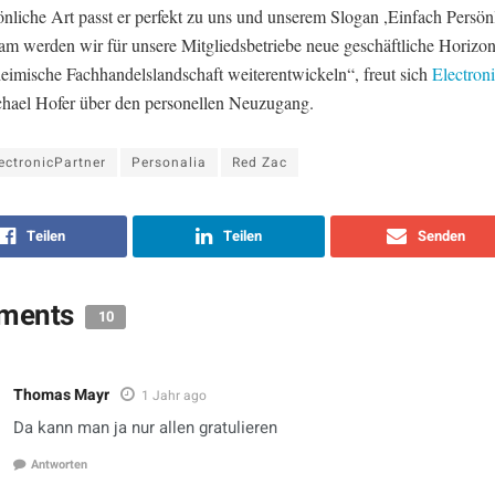
nliche Art passt er perfekt zu uns und unserem Slogan ,Einfach Persönl
m werden wir für unsere Mitgliedsbetriebe neue geschäftliche Horizon
heimische Fachhandelslandschaft weiterentwickeln“, freut sich
Electron
hael Hofer über den personellen Neuzugang.
ectronicPartner
Personalia
Red Zac
Teilen
Teilen
Senden
ments
10
Thomas Mayr
1 Jahr ago
Da kann man ja nur allen gratulieren
Antworten