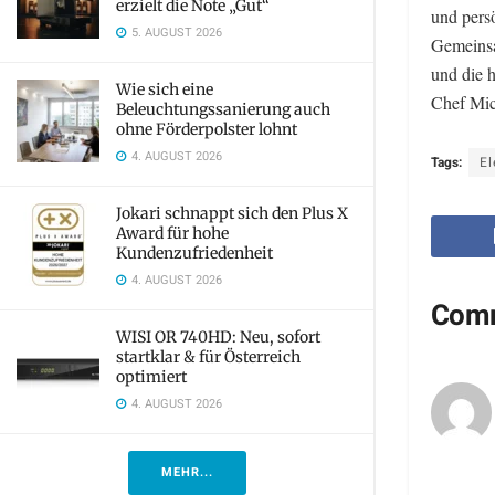
erzielt die Note „Gut“
und persö
5. AUGUST 2026
Gemeinsa
und die 
Wie sich eine
Chef Mic
Beleuchtungssanierung auch
ohne Förderpolster lohnt
4. AUGUST 2026
Tags:
El
Jokari schnappt sich den Plus X
Award für hohe
Kundenzufriedenheit
4. AUGUST 2026
Com
WISI OR 740HD: Neu, sofort
startklar & für Österreich
optimiert
4. AUGUST 2026
MEHR...