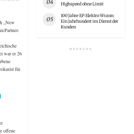
Highspeed ohne Limit
100 Jahre EP:Elektro Wrann:
Ein Jahrhundert im Dienst der
ich „New
Kunden
icPartner-
eichische
WERBUNG
ei war er 26
arbene
rokurist für
n
er
e offene