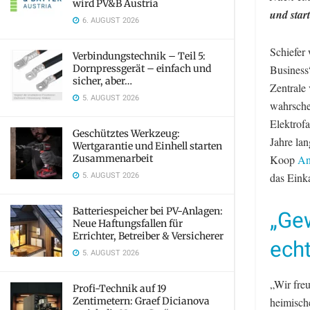
wird PV&B Austria
und star
6. AUGUST 2026
Schiefer
Verbindungstechnik – Teil 5:
Dornpressgerät – einfach und
Business
sicher, aber…
Zentrale 
5. AUGUST 2026
wahrschei
Elektrofa
Geschütztes Werkzeug:
Jahre la
Wertgarantie und Einhell starten
Zusammenarbeit
Koop
An
5. AUGUST 2026
das Einka
Batteriespeicher bei PV-Anlagen:
„Ge
Neue Haftungsfallen für
Errichter, Betreiber & Versicherer
echt
5. AUGUST 2026
„Wir freu
Profi-Technik auf 19
Zentimetern: Graef Dicianova
heimisch