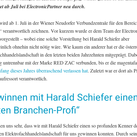
tet ab Juli bei ElectronicPartner neu durch.
 wird ab 1. Juli in der Wiener Neudorfer Verbundzentrale für den Bere
“ verantwortlich zeichnen. Vor kurzem wurde er dem Team der Electron
vorgestellt – wobei eine solche Vorstellung bei Harald Schiefer aber
nlich ohnehin nicht nötig wäre. Wie kaum ein anderer hat er die österr
chhandelslandschaft in den letzten beiden Jahrzehnten mitgeprägt. Dab
ng untrennbar mit der Marke RED ZAC verbunden, bis er die magentaf
fang dieses Jahres überraschend verlassen hat
. Zuletzt war er dort als P
ufressort verantwortlich.
winnen mit Harald Schiefer eine
en Branchen-Profi“
en uns sehr, dass wir mit Harald Schiefer einen so profunden Kenner d
en Elektrofachhandelslandschaft für uns gewinnen konnten. Durch sein