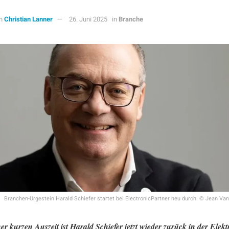
n
Christian Lanner
26. Juni 2025
in
Branche
Branchen-Urgestein Harald Schiefer startet bei ElectronicPartner neu durch. © Jean Va
er kurzen Auszeit ist Harald Schiefer jetzt wieder zurück in der Elek