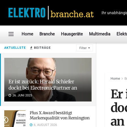
Ihr unabhängi
Home
Branche
Hausgeräte
Multimedia
Elekt
AKTUELLSTE
BEITRÄGE
Filter
Home
B
Er ist zurück: Harald Schiefer
dockt bei ElectronicPartner an
Er 
26. JUNI 2025
do
Plus X Award bestätigt
an
Markenqualität von Remington
6. AUGUST 2026