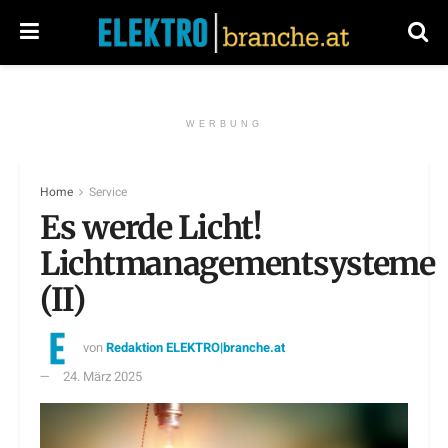
WERBUNG
Home
Service
Es werde Licht!
Lichtmanagementsysteme
(II)
von
Redaktion ELEKTRO|branche.at
24. März 2025