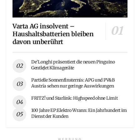
Varta AG insolvent –
Haushaltsbatterien bleiben
davon unberührt
De’Longhi präsentiert die neuen Pinguino
GentleJet Klimageräte
Partielle Sonnenfinsternis: APG und PV&B
Austria sehen nur geringe Auswirkungen
FRITZ! und Starlink: Highspeed ohne Limit
100 Jahre EP:Elektro Wrann: Ein Jahrhundert im
Dienst der Kunden
WERBUNG